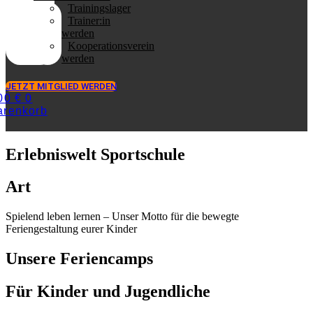
Trainingslager
Trainer:in
werden
Kooperationsverein
werden
JETZT MITGLIED WERDEN
,00
€
0
renkorb
Erlebniswelt Sportschule
Art
Spielend leben lernen – Unser Motto für die bewegte
Feriengestaltung eurer Kinder
Unsere Feriencamps
Für Kinder und Jugendliche