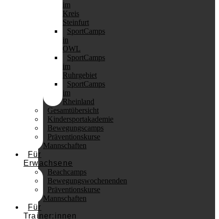
im
Kreis
Steinfurt
SportCamps
in
OWL
SportCamps
im
Ruhrgebiet
SportCamps
im
Rheinland
Gesamtübersicht
Kindersportakademie
Bewegungscamps
Präventionskurse
Mannschaften
Für
Erwachsene
Beachcamps
Bewegungswochenenden
Präventionskurse
Mannschaften
Für
Trainer:innen