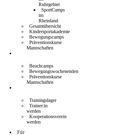
Ruhrgebiet
SportCamps
im
Rheinland
Gesamtübersicht
Kindersportakademie
Bewegungscamps
Präventionskurse
Mannschaften
Für
Erwachsene
Beachcamps
Bewegungswochenenden
Präventionskurse
Mannschaften
Für
Trainer:innen
Trainingslager
Trainer:in
werden
Kooperationsverein
werden
Für