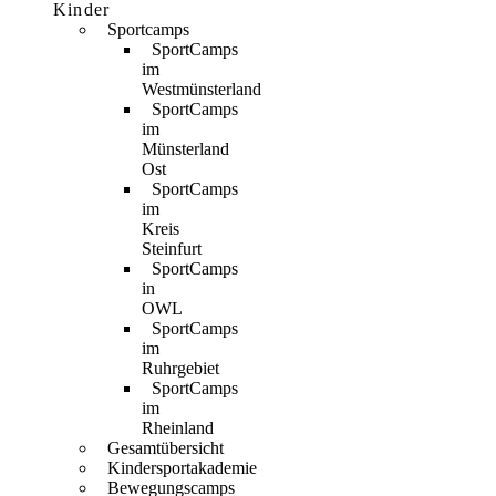
Kinder
Sportcamps
SportCamps
im
Westmünsterland
SportCamps
im
Münsterland
Ost
SportCamps
im
Kreis
Steinfurt
SportCamps
in
OWL
SportCamps
im
Ruhrgebiet
SportCamps
im
Rheinland
Gesamtübersicht
Kindersportakademie
Bewegungscamps