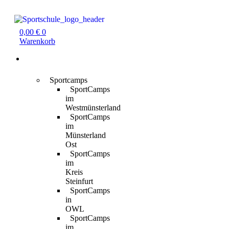
Zum
Inhalt
springen
0,00
€
0
Warenkorb
Für
Kinder
Sportcamps
SportCamps
im
Westmünsterland
SportCamps
im
Münsterland
Ost
SportCamps
im
Kreis
Steinfurt
SportCamps
in
OWL
SportCamps
im