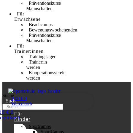
Präventionskurse
Mannschaften
Für
Erwachsene
Beachcamps
Bewegungswochenenden
Präventionskurse
Mannschaften
Für
Trainer:innen
Trainingslager
Trainer:in
werden
Kooperationsverein
werden
Suche
0,00
€
0
Suche
Warenkorb
,00
€
0
Für
renkorb
Kinder
Sportcamps
SportCamps