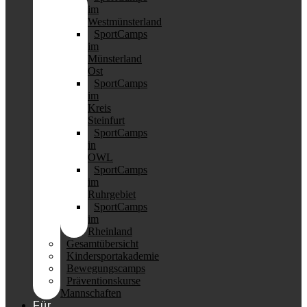
im
Westmünsterland
SportCamps
im
Münsterland
Ost
SportCamps
im
Kreis
Steinfurt
SportCamps
in
OWL
SportCamps
im
Ruhrgebiet
SportCamps
im
Rheinland
Gesamtübersicht
Kindersportakademie
Bewegungscamps
Präventionskurse
Mannschaften
Für