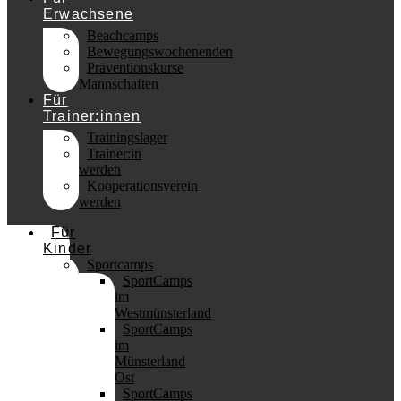
Erwachsene
Beachcamps
Bewegungswochenenden
Präventionskurse
Mannschaften
Für
Trainer:innen
Trainingslager
Trainer:in
werden
Kooperationsverein
werden
Für
Kinder
Sportcamps
SportCamps
im
Westmünsterland
SportCamps
im
Münsterland
Ost
SportCamps