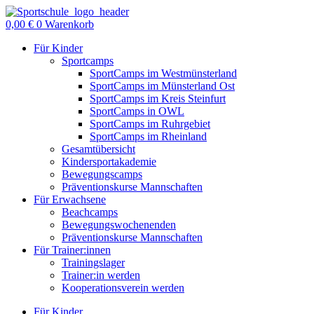
Zum
Inhalt
0,00
€
0
Warenkorb
springen
Für Kinder
Sportcamps
SportCamps im Westmünsterland
SportCamps im Münsterland Ost
SportCamps im Kreis Steinfurt
SportCamps in OWL
SportCamps im Ruhrgebiet
SportCamps im Rheinland
Gesamtübersicht
Kindersportakademie
Bewegungscamps
Präventionskurse Mannschaften
Für Erwachsene
Beachcamps
Bewegungswochenenden
Präventionskurse Mannschaften
Für Trainer:innen
Trainingslager
Trainer:in werden
Kooperationsverein werden
Für Kinder