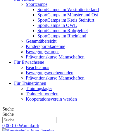
Sportcamps
SportCamps im Westmünsterland
SportCamps im Münsterland Ost
SportCamps im Kreis Steinfurt
SportCamps in OWL
SportCamps im Ruhrgebiet
SportCamps im Rheinland
Gesamtübersicht
Kindersportakademie
Bewegungscamps
Präventionskurse Mannschaften
Für Erwachsene
Beachcamps
Bewegungswochenenden
Präventionskurse Mannschaften
Für Trainer:innen
Trainingslager
Trainer:in werden
Kooperationsverein werden
Suche
Suche
0,00
€
0
Warenkorb