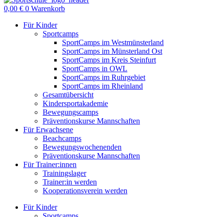
0,00
€
0
Warenkorb
Für Kinder
Sportcamps
SportCamps im Westmünsterland
SportCamps im Münsterland Ost
SportCamps im Kreis Steinfurt
SportCamps in OWL
SportCamps im Ruhrgebiet
SportCamps im Rheinland
Gesamtübersicht
Kindersportakademie
Bewegungscamps
Präventionskurse Mannschaften
Für Erwachsene
Beachcamps
Bewegungswochenenden
Präventionskurse Mannschaften
Für Trainer:innen
Trainingslager
Trainer:in werden
Kooperationsverein werden
Für Kinder
Sportcamps