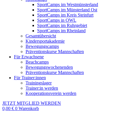
SportCamps im Westmünsterland
SportCamps im Münsterland Ost
SportCamps im Kreis Steinfurt
SportCamps in OWL
SportCamps im Ruhrgebiet
SportCamps im Rheinland
Gesamtübersicht
Kindersportakademie
Bewegungscamps
Präventionskurse Mannschaften
Für Erwachsene
Beachcamps
Bewegungswochenenden
Präventionskurse Mannschaften
Für Trainer:innen
Trainingslager
Er
Trainer:in werden
Kooperationsverein werden
JETZT MITGLIED WERDEN
0,00
€
0
Warenkorb