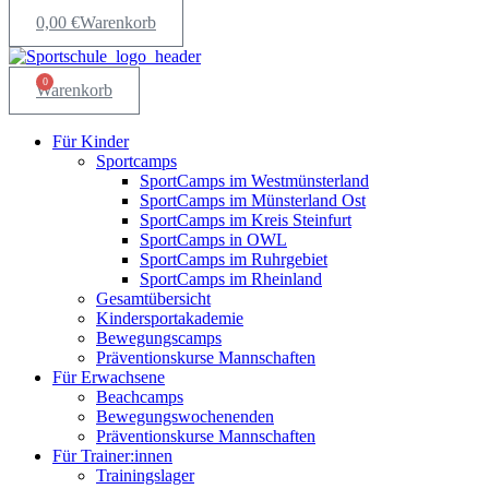
0,00
€
Warenkorb
0
Warenkorb
Für Kinder
Sportcamps
SportCamps im Westmünsterland
SportCamps im Münsterland Ost
SportCamps im Kreis Steinfurt
SportCamps in OWL
SportCamps im Ruhrgebiet
SportCamps im Rheinland
Gesamtübersicht
Kindersportakademie
Bewegungscamps
Präventionskurse Mannschaften
Für Erwachsene
Beachcamps
Bewegungswochenenden
Präventionskurse Mannschaften
Für Trainer:innen
Trainingslager