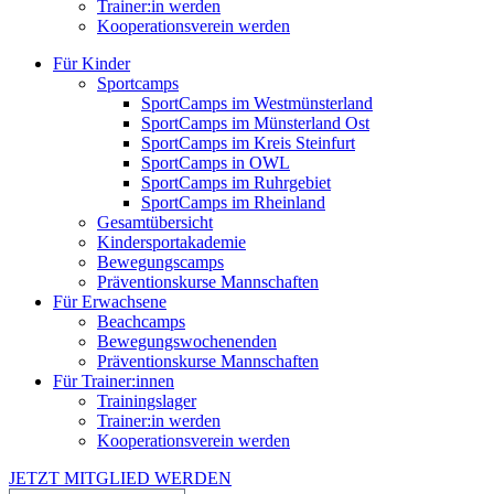
Trainer:in werden
Kooperationsverein werden
Für Kinder
Sportcamps
SportCamps im Westmünsterland
SportCamps im Münsterland Ost
SportCamps im Kreis Steinfurt
SportCamps in OWL
SportCamps im Ruhrgebiet
SportCamps im Rheinland
Gesamtübersicht
Kindersportakademie
Bewegungscamps
Präventionskurse Mannschaften
Für Erwachsene
Beachcamps
Bewegungswochenenden
Präventionskurse Mannschaften
Für Trainer:innen
Trainingslager
Trainer:in werden
Kooperationsverein werden
JETZT MITGLIED WERDEN