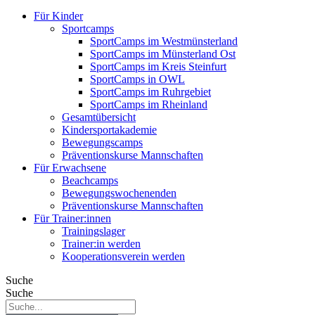
Für Kinder
Sportcamps
SportCamps im Westmünsterland
SportCamps im Münsterland Ost
SportCamps im Kreis Steinfurt
SportCamps in OWL
SportCamps im Ruhrgebiet
SportCamps im Rheinland
Gesamtübersicht
Kindersportakademie
Bewegungscamps
Präventionskurse Mannschaften
Für Erwachsene
Beachcamps
Bewegungswochenenden
Präventionskurse Mannschaften
Für Trainer:innen
Trainingslager
Trainer:in werden
Kooperationsverein werden
Suche
Suche