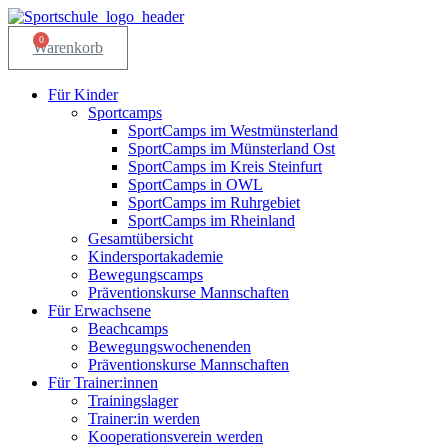
Zum
Inhalt
0
Warenkorb
springen
Für Kinder
Sportcamps
SportCamps im Westmünsterland
SportCamps im Münsterland Ost
SportCamps im Kreis Steinfurt
SportCamps in OWL
SportCamps im Ruhrgebiet
SportCamps im Rheinland
Gesamtübersicht
Kindersportakademie
Bewegungscamps
Präventionskurse Mannschaften
Für Erwachsene
Beachcamps
Bewegungswochenenden
Präventionskurse Mannschaften
Für Trainer:innen
Trainingslager
Trainer:in werden
Kooperationsverein werden