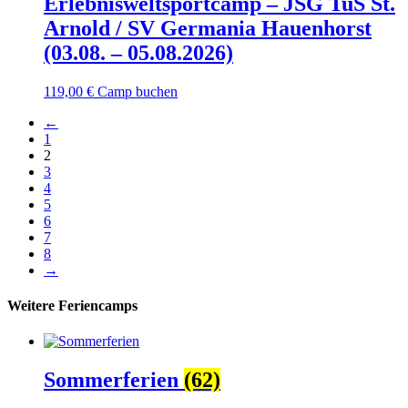
Erlebnisweltsportcamp – JSG TuS St.
Arnold / SV Germania Hauenhorst
(03.08. – 05.08.2026)
119,00
€
Camp buchen
←
1
2
3
4
5
6
7
8
→
Weitere Feriencamps
Sommerferien
(62)