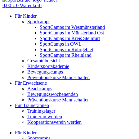
0,00
€
0
Warenkorb
Für Kinder
Sportcamps
SportCamps im Westmünsterland
SportCamps im Münsterland Ost
SportCamps im Kreis Steinfurt
SportCamps in OWL
SportCamps im Ruhrgebiet
SportCamps im Rheinland
Gesamtübersicht
Kindersportakademie
Bewegungscamps
Präventionskurse Mannschaften
Für Erwachsene
Beachcamps
Bewegungswochenenden
Präventionskurse Mannschaften
Für Trainer:innen
Trainingslager
Trainer:in werden
Kooperationsverein werden
Für Kinder
Sportcamps