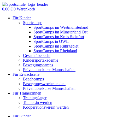
Zum
Inhalt
0,00
€
0
Warenkorb
springen
Für Kinder
Sportcamps
SportCamps im Westmünsterland
SportCamps im Münsterland Ost
SportCamps im Kreis Steinfurt
SportCamps in OWL
SportCamps im Ruhrgebiet
SportCamps im Rheinland
Gesamtübersicht
Kindersportakademie
Bewegungscamps
Präventionskurse Mannschaften
Für Erwachsene
Beachcamps
Bewegungswochenenden
Präventionskurse Mannschaften
Für Trainer:innen
Trainingslager
Trainer:in werden
Kooperationsverein werden
Für Kinder