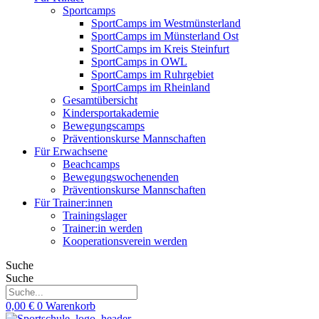
Sportcamps
SportCamps im Westmünsterland
SportCamps im Münsterland Ost
SportCamps im Kreis Steinfurt
SportCamps in OWL
SportCamps im Ruhrgebiet
SportCamps im Rheinland
Gesamtübersicht
Kindersportakademie
Bewegungscamps
Präventionskurse Mannschaften
Für Erwachsene
Beachcamps
Bewegungswochenenden
Präventionskurse Mannschaften
Für Trainer:innen
Trainingslager
Trainer:in werden
Kooperationsverein werden
Suche
Suche
0,00
€
0
Warenkorb