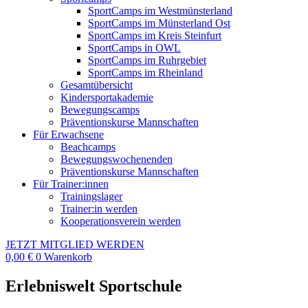
SportCamps im Westmünsterland
SportCamps im Münsterland Ost
SportCamps im Kreis Steinfurt
SportCamps in OWL
SportCamps im Ruhrgebiet
SportCamps im Rheinland
Gesamtübersicht
Kindersportakademie
Bewegungscamps
Präventionskurse Mannschaften
Für Erwachsene
Beachcamps
Bewegungswochenenden
Präventionskurse Mannschaften
Für Trainer:innen
Trainingslager
Trainer:in werden
Kooperationsverein werden
JETZT MITGLIED WERDEN
0,00
€
0
Warenkorb
Erlebniswelt Sportschule