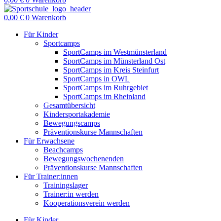
0,00
€
0
Warenkorb
Für Kinder
Sportcamps
SportCamps im Westmünsterland
SportCamps im Münsterland Ost
SportCamps im Kreis Steinfurt
SportCamps in OWL
SportCamps im Ruhrgebiet
SportCamps im Rheinland
Gesamtübersicht
Kindersportakademie
Bewegungscamps
Präventionskurse Mannschaften
Für Erwachsene
Beachcamps
Bewegungswochenenden
Präventionskurse Mannschaften
Für Trainer:innen
Trainingslager
Trainer:in werden
Kooperationsverein werden
Für Kinder