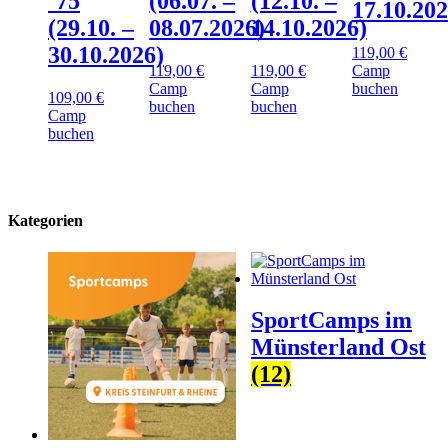
´75
(06.07. –
(12.10. –
17.10.202
(29.10. –
08.07.2026)
14.10.2026)
30.10.2026)
119,00
€
119,00
€
119,00
€
Camp
Camp
Camp
buchen
109,00
€
buchen
buchen
Camp
buchen
Kategorien
SportCamps im
Münsterland Ost
(12)