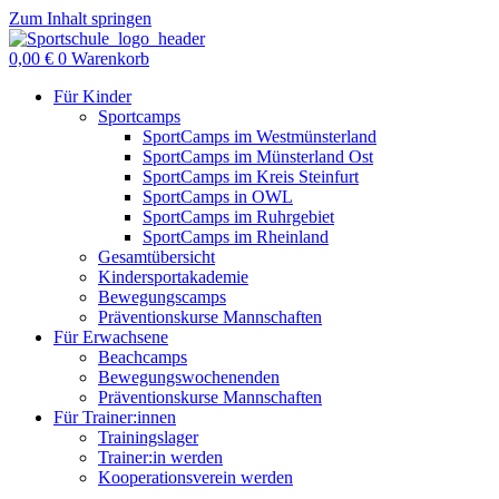
Zum Inhalt springen
0,00
€
0
Warenkorb
Für Kinder
Sportcamps
SportCamps im Westmünsterland
SportCamps im Münsterland Ost
SportCamps im Kreis Steinfurt
SportCamps in OWL
SportCamps im Ruhrgebiet
SportCamps im Rheinland
Gesamtübersicht
Kindersportakademie
Bewegungscamps
Präventionskurse Mannschaften
Für Erwachsene
Beachcamps
Bewegungswochenenden
Präventionskurse Mannschaften
Für Trainer:innen
Trainingslager
Trainer:in werden
Kooperationsverein werden