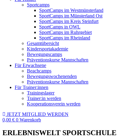
Sportcamps
SportCamps im Westmünsterland
SportCamps im Münsterland Ost
SportCamps im Kreis Steinfurt
SportCamps in OWL
SportCamps im Ruhrgebiet
SportCamps im Rheinland
Gesamtübersicht
Kindersportakademie
Bewegungscamps
Präventionskurse Mannschaften
Für Erwachsene
Beachcamps
Bewegungswochenenden
Präventionskurse Mannschaften
Für Trainer:innen
Trainingslager
Trainer:in werden
Kooperationsverein werden
JETZT MITGLIED WERDEN
0,00
€
0
Warenkorb
ERLEBNISWELT SPORTSCHULE