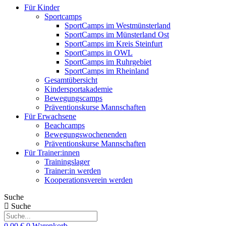
Für Kinder
Sportcamps
SportCamps im Westmünsterland
SportCamps im Münsterland Ost
SportCamps im Kreis Steinfurt
SportCamps in OWL
SportCamps im Ruhrgebiet
SportCamps im Rheinland
Gesamtübersicht
Kindersportakademie
Bewegungscamps
Präventionskurse Mannschaften
Für Erwachsene
Beachcamps
Bewegungswochenenden
Präventionskurse Mannschaften
Für Trainer:innen
Trainingslager
Trainer:in werden
Kooperationsverein werden
Suche
Suche
0,00
€
0
Warenkorb