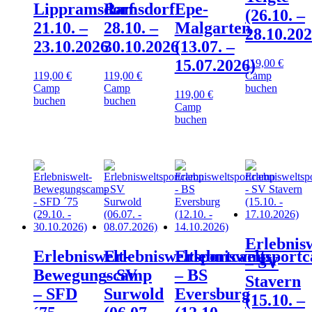
Lippramsdorf
Ramsdorf
Epe-
(26.10. –
21.10. –
28.10. –
Malgarten
28.10.202
23.10.2026
30.10.2026
(13.07. –
15.07.2026)
119,00
€
119,00
€
119,00
€
Camp
Camp
Camp
buchen
119,00
€
buchen
buchen
Camp
buchen
Erlebnis
Erlebniswelt-
Erlebnisweltsportcamp
Erlebnisweltsport
– SV
Bewegungscamp
– SV
– BS
Stavern
– SFD
Surwold
Eversburg
(15.10. –