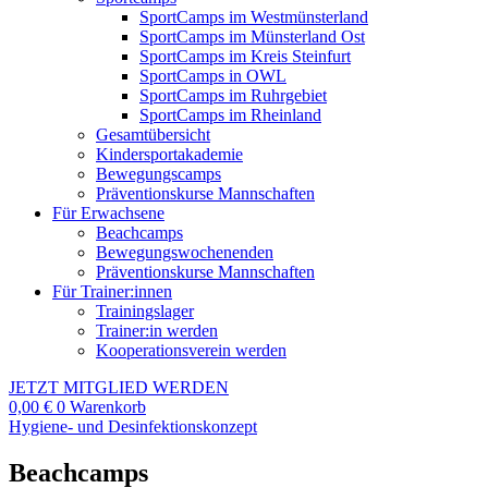
SportCamps im Westmünsterland
SportCamps im Münsterland Ost
SportCamps im Kreis Steinfurt
SportCamps in OWL
SportCamps im Ruhrgebiet
SportCamps im Rheinland
Gesamtübersicht
Kindersportakademie
Bewegungscamps
Präventionskurse Mannschaften
Für Erwachsene
Beachcamps
Bewegungswochenenden
Präventionskurse Mannschaften
Für Trainer:innen
Trainingslager
Trainer:in werden
Kooperationsverein werden
JETZT MITGLIED WERDEN
0,00
€
0
Warenkorb
Hygiene- und Desinfektionskonzept
Beachcamps