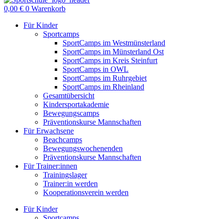
0,00
€
0
Warenkorb
Für Kinder
Sportcamps
SportCamps im Westmünsterland
SportCamps im Münsterland Ost
SportCamps im Kreis Steinfurt
SportCamps in OWL
SportCamps im Ruhrgebiet
SportCamps im Rheinland
Gesamtübersicht
Kindersportakademie
Bewegungscamps
Präventionskurse Mannschaften
Für Erwachsene
Beachcamps
Bewegungswochenenden
Präventionskurse Mannschaften
Für Trainer:innen
Trainingslager
Trainer:in werden
Kooperationsverein werden
Für Kinder
Sportcamps