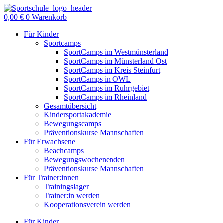
Zum
Inhalt
0,00
€
0
Warenkorb
springen
Für Kinder
Sportcamps
SportCamps im Westmünsterland
SportCamps im Münsterland Ost
SportCamps im Kreis Steinfurt
SportCamps in OWL
SportCamps im Ruhrgebiet
SportCamps im Rheinland
Gesamtübersicht
Kindersportakademie
Bewegungscamps
Präventionskurse Mannschaften
Für Erwachsene
Beachcamps
Bewegungswochenenden
Präventionskurse Mannschaften
Für Trainer:innen
Trainingslager
Trainer:in werden
Kooperationsverein werden
Für Kinder