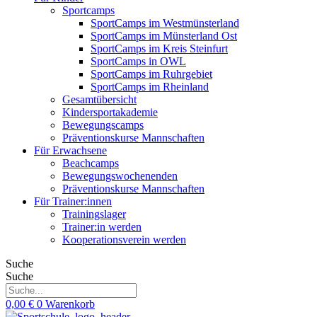
Sportcamps
SportCamps im Westmünsterland
SportCamps im Münsterland Ost
SportCamps im Kreis Steinfurt
SportCamps in OWL
SportCamps im Ruhrgebiet
SportCamps im Rheinland
Gesamtübersicht
Kindersportakademie
Bewegungscamps
Präventionskurse Mannschaften
Für Erwachsene
Beachcamps
Bewegungswochenenden
Präventionskurse Mannschaften
Für Trainer:innen
Trainingslager
Trainer:in werden
Kooperationsverein werden
Suche
Suche
0,00
€
0
Warenkorb