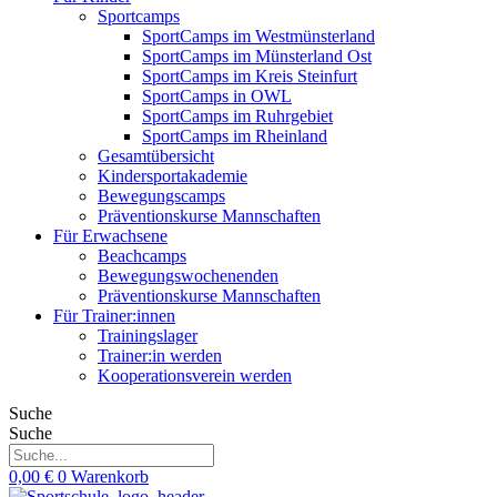
Sportcamps
SportCamps im Westmünsterland
SportCamps im Münsterland Ost
SportCamps im Kreis Steinfurt
SportCamps in OWL
SportCamps im Ruhrgebiet
SportCamps im Rheinland
Gesamtübersicht
Kindersportakademie
Bewegungscamps
Präventionskurse Mannschaften
Für Erwachsene
Beachcamps
Bewegungswochenenden
Präventionskurse Mannschaften
Für Trainer:innen
Trainingslager
Trainer:in werden
Kooperationsverein werden
Suche
Suche
0,00
€
0
Warenkorb