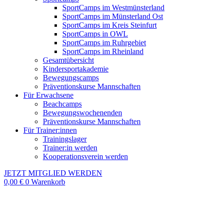
SportCamps im Westmünsterland
SportCamps im Münsterland Ost
SportCamps im Kreis Steinfurt
SportCamps in OWL
SportCamps im Ruhrgebiet
SportCamps im Rheinland
Gesamtübersicht
Kindersportakademie
Bewegungscamps
Präventionskurse Mannschaften
Für Erwachsene
Beachcamps
Bewegungswochenenden
Präventionskurse Mannschaften
Für Trainer:innen
Trainingslager
Trainer:in werden
Kooperationsverein werden
JETZT MITGLIED WERDEN
0,00
€
0
Warenkorb