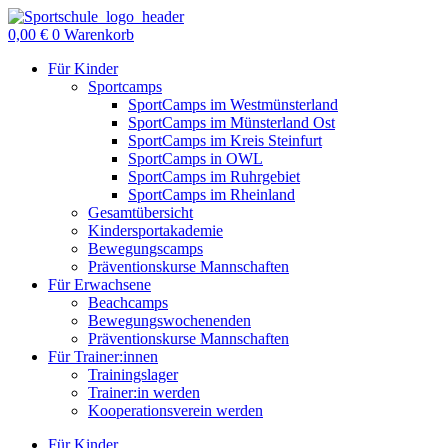
Zum
Inhalt
0,00
€
0
Warenkorb
springen
Für Kinder
Sportcamps
SportCamps im Westmünsterland
SportCamps im Münsterland Ost
SportCamps im Kreis Steinfurt
SportCamps in OWL
SportCamps im Ruhrgebiet
SportCamps im Rheinland
Gesamtübersicht
Kindersportakademie
Bewegungscamps
Präventionskurse Mannschaften
Für Erwachsene
Beachcamps
Bewegungswochenenden
Präventionskurse Mannschaften
Für Trainer:innen
Trainingslager
Trainer:in werden
Kooperationsverein werden
Für Kinder