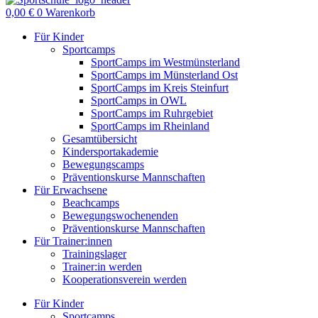
0,00
€
0
Warenkorb
Für Kinder
Sportcamps
SportCamps im Westmünsterland
SportCamps im Münsterland Ost
SportCamps im Kreis Steinfurt
SportCamps in OWL
SportCamps im Ruhrgebiet
SportCamps im Rheinland
Gesamtübersicht
Kindersportakademie
Bewegungscamps
Präventionskurse Mannschaften
Für Erwachsene
Beachcamps
Bewegungswochenenden
Präventionskurse Mannschaften
Für Trainer:innen
Trainingslager
Trainer:in werden
Kooperationsverein werden
Für Kinder
Sportcamps