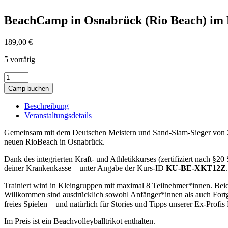
BeachCamp in Osnabrück (Rio Beach) im M
189,00
€
5 vorrätig
BeachCamp
in
Camp buchen
Osnabrück
(Rio
Beschreibung
Beach)
Veranstaltungsdetails
im
März
Gemeinsam mit dem Deutschen Meistern und Sand-Slam-Sieger von 2
-
neuen RioBeach in Osnabrück.
14.03.
und
Dank des integrierten Kraft- und Athletikkurses (zertifiziert nach §2
15.03.2026
deiner Krankenkasse – unter Angabe der Kurs-ID
KU-BE-XKT12Z
.
Menge
Trainiert wird in Kleingruppen mit maximal 8 Teilnehmer*innen. Beide
Willkommen sind ausdrücklich sowohl Anfänger*innen als auch Fortge
freies Spielen – und natürlich für Stories und Tipps unserer Ex-Pro
Im Preis ist ein Beachvolleyballtrikot enthalten.