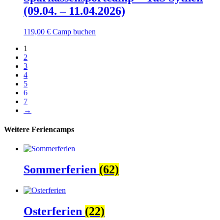
(09.04. – 11.04.2026)
119,00
€
Camp buchen
1
2
3
4
5
6
7
→
Weitere Feriencamps
Sommerferien
(62)
Osterferien
(22)