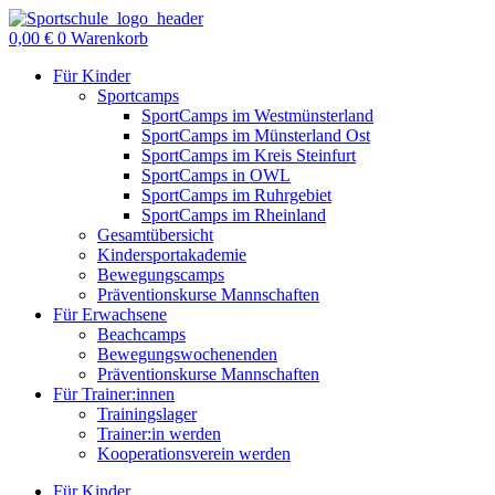
Zum
Inhalt
0,00
€
0
Warenkorb
springen
Für Kinder
Sportcamps
SportCamps im Westmünsterland
SportCamps im Münsterland Ost
SportCamps im Kreis Steinfurt
SportCamps in OWL
SportCamps im Ruhrgebiet
SportCamps im Rheinland
Gesamtübersicht
Kindersportakademie
Bewegungscamps
Präventionskurse Mannschaften
Für Erwachsene
Beachcamps
Bewegungswochenenden
Präventionskurse Mannschaften
Für Trainer:innen
Trainingslager
Trainer:in werden
Kooperationsverein werden
Für Kinder