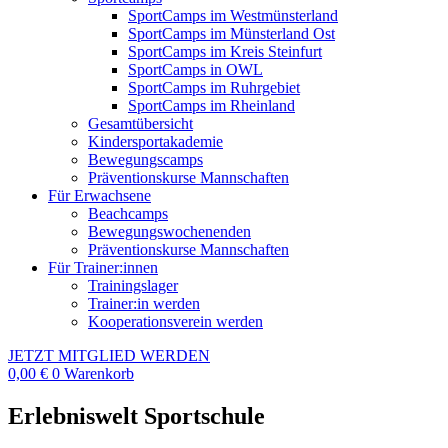
SportCamps im Westmünsterland
SportCamps im Münsterland Ost
SportCamps im Kreis Steinfurt
SportCamps in OWL
SportCamps im Ruhrgebiet
SportCamps im Rheinland
Gesamtübersicht
Kindersportakademie
Bewegungscamps
Präventionskurse Mannschaften
Für Erwachsene
Beachcamps
Bewegungswochenenden
Präventionskurse Mannschaften
Für Trainer:innen
Trainingslager
Trainer:in werden
Kooperationsverein werden
JETZT MITGLIED WERDEN
0,00
€
0
Warenkorb
Erlebniswelt Sportschule