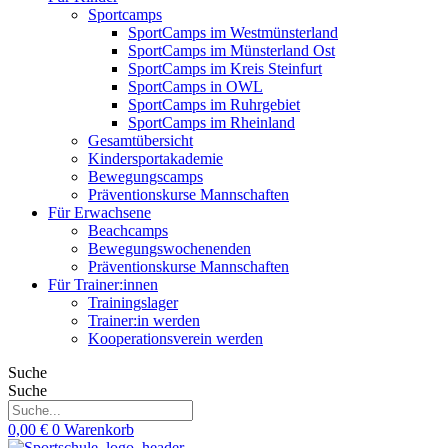
Sportcamps
SportCamps im Westmünsterland
SportCamps im Münsterland Ost
SportCamps im Kreis Steinfurt
SportCamps in OWL
SportCamps im Ruhrgebiet
SportCamps im Rheinland
Gesamtübersicht
Kindersportakademie
Bewegungscamps
Präventionskurse Mannschaften
Für Erwachsene
Beachcamps
Bewegungswochenenden
Präventionskurse Mannschaften
Für Trainer:innen
Trainingslager
Trainer:in werden
Kooperationsverein werden
Suche
Suche
0,00
€
0
Warenkorb