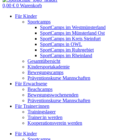
0,00
€
0
Warenkorb
Für Kinder
Sportcamps
SportCamps im Westmünsterland
SportCamps im Münsterland Ost
SportCamps im Kreis Steinfurt
SportCamps in OWL
SportCamps im Ruhrgebiet
SportCamps im Rheinland
Gesamtübersicht
Kindersportakademie
Bewegungscamps
Präventionskurse Mannschaften
Für Erwachsene
Beachcamps
Bewegungswochenenden
Präventionskurse Mannschaften
Für Trainer:innen
Trainingslager
Trainer:in werden
Kooperationsverein werden
Für Kinder
Sportcamps