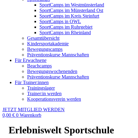
SportCamps im Westmünsterland
SportCamps im Münsterland Ost
SportCamps im Kreis Steinfurt
SportCamps in OWL
SportCamps im Ruhrgebiet
SportCamps im Rheinland
Gesamtübersicht
Kindersportakademie
Bewegungscamps
Präventionskurse Mannschaften
Für Erwachsene
Beachcamps
Bewegungswochenenden
Präventionskurse Mannschaften
Für Trainer:innen
Trainingslager
Trainer:in werden
Kooperationsverein werden
JETZT MITGLIED WERDEN
0,00
€
0
Warenkorb
Erlebniswelt Sportschule