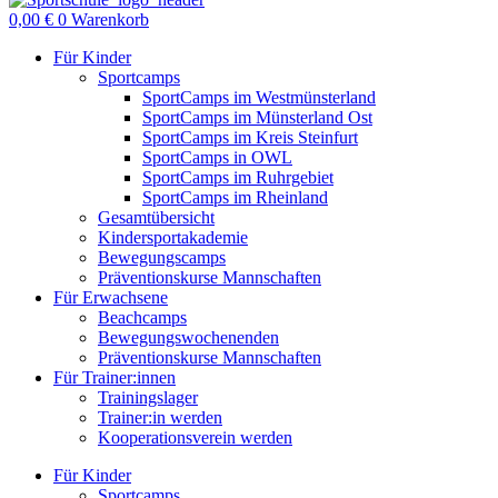
0,00
€
0
Warenkorb
Für Kinder
Sportcamps
SportCamps im Westmünsterland
SportCamps im Münsterland Ost
SportCamps im Kreis Steinfurt
SportCamps in OWL
SportCamps im Ruhrgebiet
SportCamps im Rheinland
Gesamtübersicht
Kindersportakademie
Bewegungscamps
Präventionskurse Mannschaften
Für Erwachsene
Beachcamps
Bewegungswochenenden
Präventionskurse Mannschaften
Für Trainer:innen
Trainingslager
Trainer:in werden
Kooperationsverein werden
Für Kinder
Sportcamps