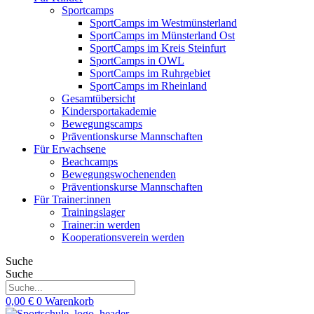
Sportcamps
SportCamps im Westmünsterland
SportCamps im Münsterland Ost
SportCamps im Kreis Steinfurt
SportCamps in OWL
SportCamps im Ruhrgebiet
SportCamps im Rheinland
Gesamtübersicht
Kindersportakademie
Bewegungscamps
Präventionskurse Mannschaften
Für Erwachsene
Beachcamps
Bewegungswochenenden
Präventionskurse Mannschaften
Für Trainer:innen
Trainingslager
Trainer:in werden
Kooperationsverein werden
Suche
Suche
0,00
€
0
Warenkorb