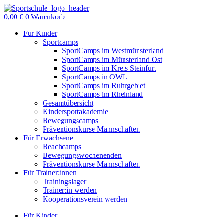
Zum
Inhalt
0,00
€
0
Warenkorb
springen
Für Kinder
Sportcamps
SportCamps im Westmünsterland
SportCamps im Münsterland Ost
SportCamps im Kreis Steinfurt
SportCamps in OWL
SportCamps im Ruhrgebiet
SportCamps im Rheinland
Gesamtübersicht
Kindersportakademie
Bewegungscamps
Präventionskurse Mannschaften
Für Erwachsene
Beachcamps
Bewegungswochenenden
Präventionskurse Mannschaften
Für Trainer:innen
Trainingslager
Trainer:in werden
Kooperationsverein werden
Für Kinder