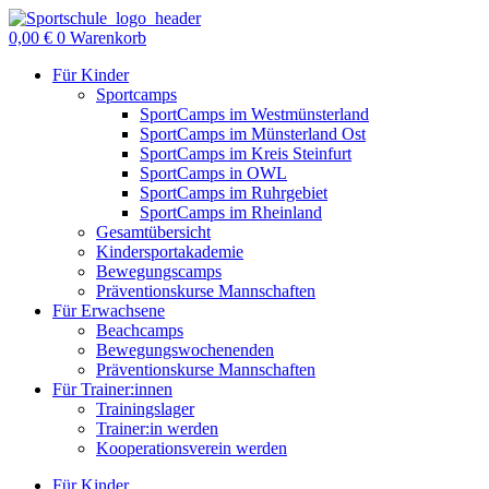
Zum
Inhalt
0,00
€
0
Warenkorb
springen
Für Kinder
Sportcamps
SportCamps im Westmünsterland
SportCamps im Münsterland Ost
SportCamps im Kreis Steinfurt
SportCamps in OWL
SportCamps im Ruhrgebiet
SportCamps im Rheinland
Gesamtübersicht
Kindersportakademie
Bewegungscamps
Präventionskurse Mannschaften
Für Erwachsene
Beachcamps
Bewegungswochenenden
Präventionskurse Mannschaften
Für Trainer:innen
Trainingslager
Trainer:in werden
Kooperationsverein werden
Für Kinder