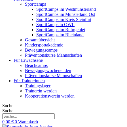
Sportcamps
SportCamps im Westmünsterland
SportCamps im Münsterland Ost
SportCamps im Kreis Steinfurt
SportCamps in OWL
SportCamps im Ruhrgebiet
SportCamps im Rheinland
Gesamtübersicht
Kindersportakademie
Bewegungscamps
Präventionskurse Mannschaften
Für Erwachsene
Beachcamps
Bewegungswochenenden
Präventionskurse Mannschaften
Für Trainer:innen
Trainingslager
Trainer:in werden
Kooperationsverein werden
Suche
Suche
0,00
€
0
Warenkorb