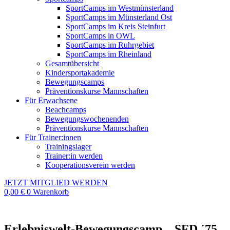
SportCamps im Westmünsterland
SportCamps im Münsterland Ost
SportCamps im Kreis Steinfurt
SportCamps in OWL
SportCamps im Ruhrgebiet
SportCamps im Rheinland
Gesamtübersicht
Kindersportakademie
Bewegungscamps
Präventionskurse Mannschaften
Für Erwachsene
Beachcamps
Bewegungswochenenden
Präventionskurse Mannschaften
Für Trainer:innen
Trainingslager
Trainer:in werden
Kooperationsverein werden
JETZT MITGLIED WERDEN
0,00
€
0
Warenkorb
Erlebniswelt-Bewegungscamp – SFD ´75