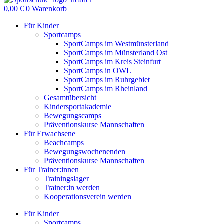
0,00
€
0
Warenkorb
Für Kinder
Sportcamps
SportCamps im Westmünsterland
SportCamps im Münsterland Ost
SportCamps im Kreis Steinfurt
SportCamps in OWL
SportCamps im Ruhrgebiet
SportCamps im Rheinland
Gesamtübersicht
Kindersportakademie
Bewegungscamps
Präventionskurse Mannschaften
Für Erwachsene
Beachcamps
Bewegungswochenenden
Präventionskurse Mannschaften
Für Trainer:innen
Trainingslager
Trainer:in werden
Kooperationsverein werden
Für Kinder
Sportcamps