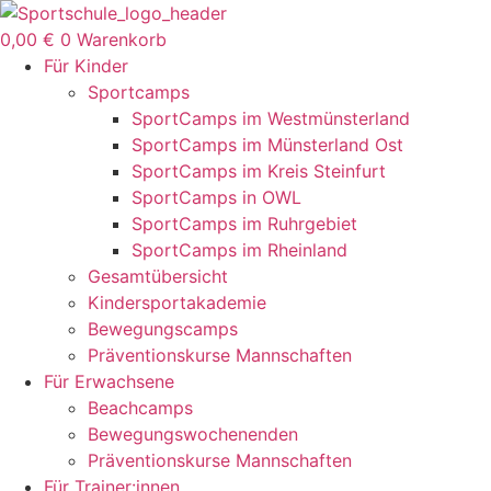
Zum
Inhalt
0,00
€
0
Warenkorb
springen
Für Kinder
Sportcamps
SportCamps im Westmünsterland
SportCamps im Münsterland Ost
SportCamps im Kreis Steinfurt
SportCamps in OWL
SportCamps im Ruhrgebiet
SportCamps im Rheinland
Gesamtübersicht
Kindersportakademie
Bewegungscamps
Präventionskurse Mannschaften
Für Erwachsene
Beachcamps
Bewegungswochenenden
Präventionskurse Mannschaften
Für Trainer:innen