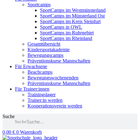
Sportcamps
SportCamps im Westmünsterland
SportCamps im Münsterland Ost
SportCamps im Kreis Steinfurt
SportCamps in OWL
SportCamps im Ruhrgebiet
SportCamps im Rheinland
Gesamtübersicht
Kindersportakademie
Bewegungscamps
Präventionskurse Mannschaften
Für Erwachsene
Beachcamps
Bewegungswochenenden
Präventionskurse Mannschaften
Für Trainer:innen
Trainingslager
Trainer:in werden
Kooperationsverein werden
Suche
Suche
0,00
€
0
Warenkorb