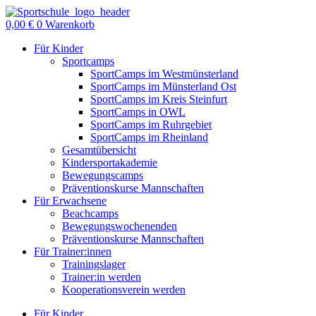
Zum
Inhalt
0,00
€
0
Warenkorb
springen
Für Kinder
Sportcamps
SportCamps im Westmünsterland
SportCamps im Münsterland Ost
SportCamps im Kreis Steinfurt
SportCamps in OWL
SportCamps im Ruhrgebiet
SportCamps im Rheinland
Gesamtübersicht
Kindersportakademie
Bewegungscamps
Präventionskurse Mannschaften
Für Erwachsene
Beachcamps
Bewegungswochenenden
Präventionskurse Mannschaften
Für Trainer:innen
Trainingslager
Trainer:in werden
Kooperationsverein werden
Für Kinder