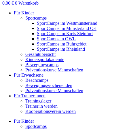
0,00
€
0
Warenkorb
Für Kinder
Sportcamps
SportCamps im Westmünsterland
SportCamps im Münsterland Ost
SportCamps im Kreis Steinfurt
SportCamps in OWL
SportCamps im Ruhrgebiet
SportCamps im Rheinland
Gesamtübersicht
Kindersportakademie
Bewegungscamps
Präventionskurse Mannschaften
Für Erwachsene
Beachcamps
Bewegungswochenenden
Präventionskurse Mannschaften
Für Trainer:innen
Trainingslager
Trainer:in werden
Kooperationsverein werden
Für Kinder
Sportcamps