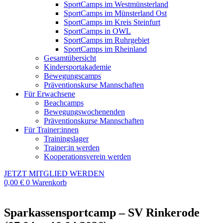
SportCamps im Westmünsterland
SportCamps im Münsterland Ost
SportCamps im Kreis Steinfurt
SportCamps in OWL
SportCamps im Ruhrgebiet
SportCamps im Rheinland
Gesamtübersicht
Kindersportakademie
Bewegungscamps
Präventionskurse Mannschaften
Für Erwachsene
Beachcamps
Bewegungswochenenden
Präventionskurse Mannschaften
Für Trainer:innen
Trainingslager
Trainer:in werden
Kooperationsverein werden
JETZT MITGLIED WERDEN
0,00
€
0
Warenkorb
Sparkassensportcamp – SV Rinkerode