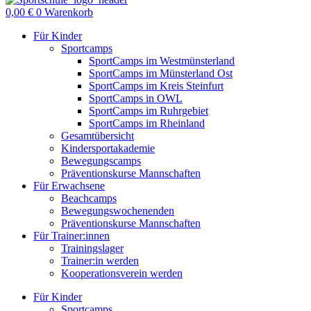
0,00
€
0
Warenkorb
Für Kinder
Sportcamps
SportCamps im Westmünsterland
SportCamps im Münsterland Ost
SportCamps im Kreis Steinfurt
SportCamps in OWL
SportCamps im Ruhrgebiet
SportCamps im Rheinland
Gesamtübersicht
Kindersportakademie
Bewegungscamps
Präventionskurse Mannschaften
Für Erwachsene
Beachcamps
Bewegungswochenenden
Präventionskurse Mannschaften
Für Trainer:innen
Trainingslager
Trainer:in werden
Kooperationsverein werden
Für Kinder
Sportcamps