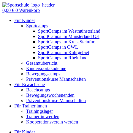
Zum
Inhalt
0,00
€
0
Warenkorb
springen
Für Kinder
Sportcamps
SportCamps im Westmünsterland
SportCamps im Münsterland Ost
SportCamps im Kreis Steinfurt
SportCamps in OWL
SportCamps im Ruhrgebiet
SportCamps im Rheinland
Gesamtübersicht
Kindersportakademie
Bewegungscamps
Präventionskurse Mannschaften
Für Erwachsene
Beachcamps
Bewegungswochenenden
Präventionskurse Mannschaften
Für Trainer:innen
Trainingslager
Trainer:in werden
Kooperationsverein werden
Für Kinder