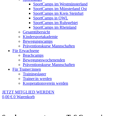
SportCamps im Westmünsterland
SportCamps im Münsterland Ost
SportCamps im Kreis Steinfurt
SportCamps in OWL
SportCamps im Ruhrgebiet
SportCamps im Rheinland
Gesamtübersicht
Kindersportakademie
Bewegungscamps
Präventionskurse Mannschaften
Für Erwachsene
Beachcamps
Bewegungswochenenden
Präventionskurse Mannschaften
Für Trainer:innen
Trainingslager
Trainer:in werden
Kooperationsverein werden
JETZT MITGLIED WERDEN
0,00
€
0
Warenkorb