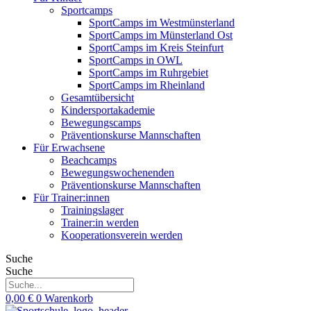
Sportcamps
SportCamps im Westmünsterland
SportCamps im Münsterland Ost
SportCamps im Kreis Steinfurt
SportCamps in OWL
SportCamps im Ruhrgebiet
SportCamps im Rheinland
Gesamtübersicht
Kindersportakademie
Bewegungscamps
Präventionskurse Mannschaften
Für Erwachsene
Beachcamps
Bewegungswochenenden
Präventionskurse Mannschaften
Für Trainer:innen
Trainingslager
Trainer:in werden
Kooperationsverein werden
Suche
Suche
0,00
€
0
Warenkorb