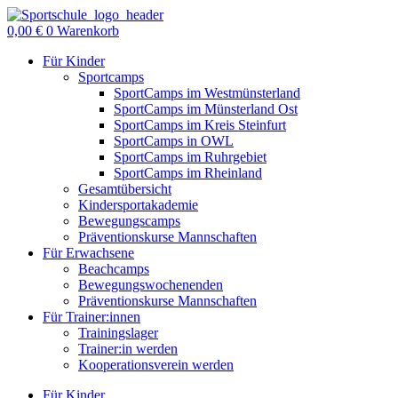
Zum
Inhalt
0,00
€
0
Warenkorb
springen
Für Kinder
Sportcamps
SportCamps im Westmünsterland
SportCamps im Münsterland Ost
SportCamps im Kreis Steinfurt
SportCamps in OWL
SportCamps im Ruhrgebiet
SportCamps im Rheinland
Gesamtübersicht
Kindersportakademie
Bewegungscamps
Präventionskurse Mannschaften
Für Erwachsene
Beachcamps
Bewegungswochenenden
Präventionskurse Mannschaften
Für Trainer:innen
Trainingslager
Trainer:in werden
Kooperationsverein werden
Für Kinder