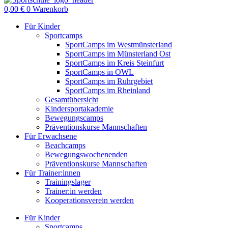
0,00
€
0
Warenkorb
Für Kinder
Sportcamps
SportCamps im Westmünsterland
SportCamps im Münsterland Ost
SportCamps im Kreis Steinfurt
SportCamps in OWL
SportCamps im Ruhrgebiet
SportCamps im Rheinland
Gesamtübersicht
Kindersportakademie
Bewegungscamps
Präventionskurse Mannschaften
Für Erwachsene
Beachcamps
Bewegungswochenenden
Präventionskurse Mannschaften
Für Trainer:innen
Trainingslager
Trainer:in werden
Kooperationsverein werden
Für Kinder
Sportcamps