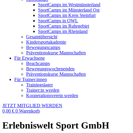
SportCamps im Westmünsterland
SportCamps im Münsterland Ost
SportCamps im Kreis Steinfurt
SportCamps in OWL
SportCamps im Ruhrgebiet
SportCamps im Rheinland
Gesamtübersicht
Kindersportakademie
Bewegungscamps
Präventionskurse Mannschaften
Für Erwachsene
Beachcamps
Bewegungswochenenden
Präventionskurse Mannschaften
Für Trainer:innen
Trainingslager
Trainer:in werden
Kooperationsverein werden
JETZT MITGLIED WERDEN
0,00
€
0
Warenkorb
Erlebniswelt Sport GmbH