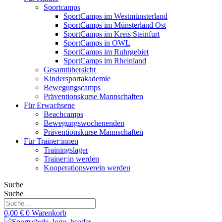
Sportcamps
SportCamps im Westmünsterland
SportCamps im Münsterland Ost
SportCamps im Kreis Steinfurt
SportCamps in OWL
SportCamps im Ruhrgebiet
SportCamps im Rheinland
Gesamtübersicht
Kindersportakademie
Bewegungscamps
Präventionskurse Mannschaften
Für Erwachsene
Beachcamps
Bewegungswochenenden
Präventionskurse Mannschaften
Für Trainer:innen
Trainingslager
Trainer:in werden
Kooperationsverein werden
Suche
Suche
0,00
€
0
Warenkorb