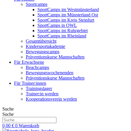
Sportcamps
SportCamps im Westmünsterland
SportCamps im Münsterland Ost
SportCamps im Kreis Steinfurt
SportCamps in OWL
SportCamps im Ruhrgebiet
SportCamps im Rheinland
Gesamtübersicht
Kindersportakademie
Bewegungscamps
Präventionskurse Mannschaften
Für Erwachsene
Beachcamps
Bewegungswochenenden
Präventionskurse Mannschaften
Für Trainer:innen
Trainingslager
Trainer:in werden
Kooperationsverein werden
Suche
Suche
0,00
€
0
Warenkorb