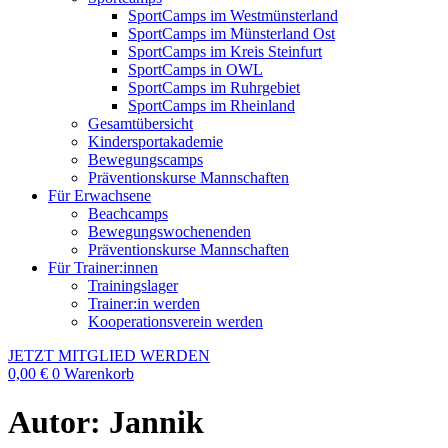
SportCamps im Westmünsterland
SportCamps im Münsterland Ost
SportCamps im Kreis Steinfurt
SportCamps in OWL
SportCamps im Ruhrgebiet
SportCamps im Rheinland
Gesamtübersicht
Kindersportakademie
Bewegungscamps
Präventionskurse Mannschaften
Für Erwachsene
Beachcamps
Bewegungswochenenden
Präventionskurse Mannschaften
Für Trainer:innen
Trainingslager
Trainer:in werden
Kooperationsverein werden
JETZT MITGLIED WERDEN
0,00
€
0
Warenkorb
Autor:
Jannik