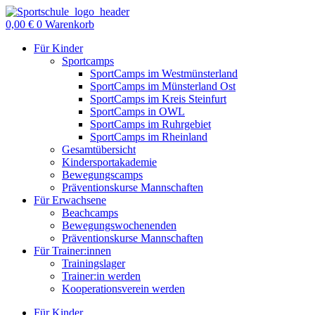
Zum
Inhalt
0,00
€
0
Warenkorb
springen
Für Kinder
Sportcamps
SportCamps im Westmünsterland
SportCamps im Münsterland Ost
SportCamps im Kreis Steinfurt
SportCamps in OWL
SportCamps im Ruhrgebiet
SportCamps im Rheinland
Gesamtübersicht
Kindersportakademie
Bewegungscamps
Präventionskurse Mannschaften
Für Erwachsene
Beachcamps
Bewegungswochenenden
Präventionskurse Mannschaften
Für Trainer:innen
Trainingslager
Trainer:in werden
Kooperationsverein werden
Für Kinder