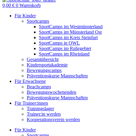
0,00
€
0
Warenkorb
Für Kinder
Sportcamps
SportCamps im Westmünsterland
SportCamps im Münsterland Ost
SportCamps im Kreis Steinfurt
SportCamps in OWL
SportCamps im Ruhrgebiet
SportCamps im Rheinland
Gesamtübersicht
Kindersportakademie
Bewegungscamps
Präventionskurse Mannschaften
Für Erwachsene
Beachcamps
Bewegungswochenenden
Präventionskurse Mannschaften
Für Trainer:innen
Trainingslager
Trainer:in werden
Kooperationsverein werden
Für Kinder
Sportcamps