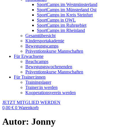
SportCamps im Westmünsterland
SportCamps im Münsterland Ost
SportCamps im Kreis Steinfurt
SportCamps in OWL
SportCamps im Ruhrgebiet
SportCamps im Rheinland
Gesamtübersicht
Kindersportakademie
Bewegungscamps
Präventionskurse Mannschaften
Für Erwachsene
Beachcamps
Bewegungswochenenden
Präventionskurse Mannschaften
Für Trainer:innen
Trainingslager
Trainer:in werden
Kooperationsverein werden
JETZT MITGLIED WERDEN
0,00
€
0
Warenkorb
Autor:
Jonny