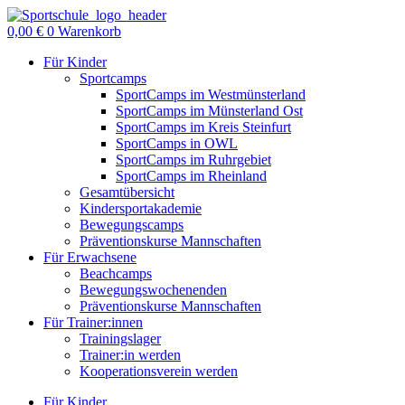
Zum
Inhalt
0,00
€
0
Warenkorb
springen
Für Kinder
Sportcamps
SportCamps im Westmünsterland
SportCamps im Münsterland Ost
SportCamps im Kreis Steinfurt
SportCamps in OWL
SportCamps im Ruhrgebiet
SportCamps im Rheinland
Gesamtübersicht
Kindersportakademie
Bewegungscamps
Präventionskurse Mannschaften
Für Erwachsene
Beachcamps
Bewegungswochenenden
Präventionskurse Mannschaften
Für Trainer:innen
Trainingslager
Trainer:in werden
Kooperationsverein werden
Für Kinder