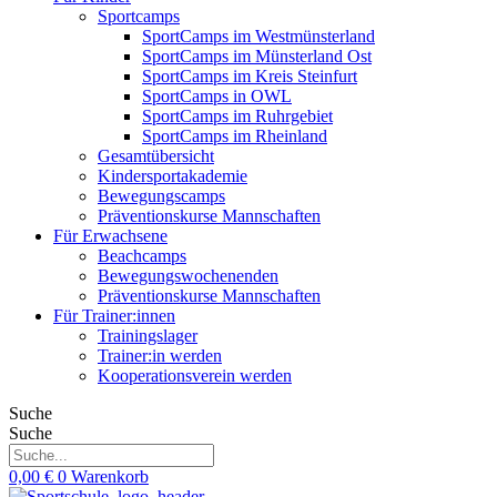
Sportcamps
SportCamps im Westmünsterland
SportCamps im Münsterland Ost
SportCamps im Kreis Steinfurt
SportCamps in OWL
SportCamps im Ruhrgebiet
SportCamps im Rheinland
Gesamtübersicht
Kindersportakademie
Bewegungscamps
Präventionskurse Mannschaften
Für Erwachsene
Beachcamps
Bewegungswochenenden
Präventionskurse Mannschaften
Für Trainer:innen
Trainingslager
Trainer:in werden
Kooperationsverein werden
Suche
Suche
0,00
€
0
Warenkorb