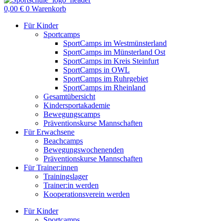
0,00
€
0
Warenkorb
Für Kinder
Sportcamps
SportCamps im Westmünsterland
SportCamps im Münsterland Ost
SportCamps im Kreis Steinfurt
SportCamps in OWL
SportCamps im Ruhrgebiet
SportCamps im Rheinland
Gesamtübersicht
Kindersportakademie
Bewegungscamps
Präventionskurse Mannschaften
Für Erwachsene
Beachcamps
Bewegungswochenenden
Präventionskurse Mannschaften
Für Trainer:innen
Trainingslager
Trainer:in werden
Kooperationsverein werden
Für Kinder
Sportcamps