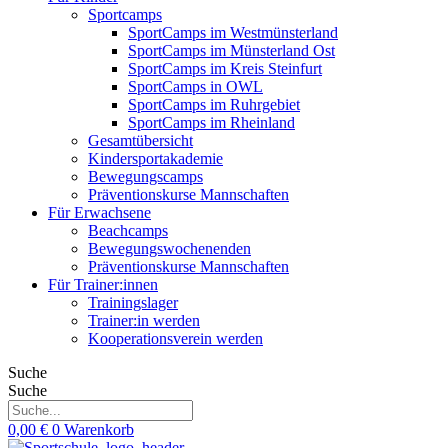
Sportcamps
SportCamps im Westmünsterland
SportCamps im Münsterland Ost
SportCamps im Kreis Steinfurt
SportCamps in OWL
SportCamps im Ruhrgebiet
SportCamps im Rheinland
Gesamtübersicht
Kindersportakademie
Bewegungscamps
Präventionskurse Mannschaften
Für Erwachsene
Beachcamps
Bewegungswochenenden
Präventionskurse Mannschaften
Für Trainer:innen
Trainingslager
Trainer:in werden
Kooperationsverein werden
Suche
Suche
0,00
€
0
Warenkorb