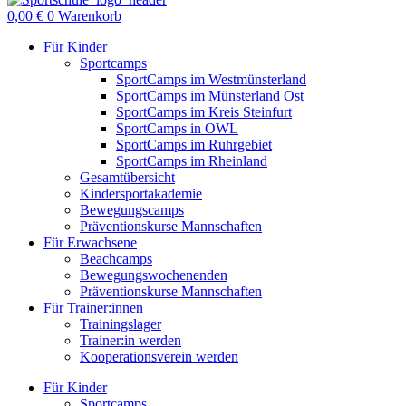
0,00
€
0
Warenkorb
Für Kinder
Sportcamps
SportCamps im Westmünsterland
SportCamps im Münsterland Ost
SportCamps im Kreis Steinfurt
SportCamps in OWL
SportCamps im Ruhrgebiet
SportCamps im Rheinland
Gesamtübersicht
Kindersportakademie
Bewegungscamps
Präventionskurse Mannschaften
Für Erwachsene
Beachcamps
Bewegungswochenenden
Präventionskurse Mannschaften
Für Trainer:innen
Trainingslager
Trainer:in werden
Kooperationsverein werden
Für Kinder
Sportcamps