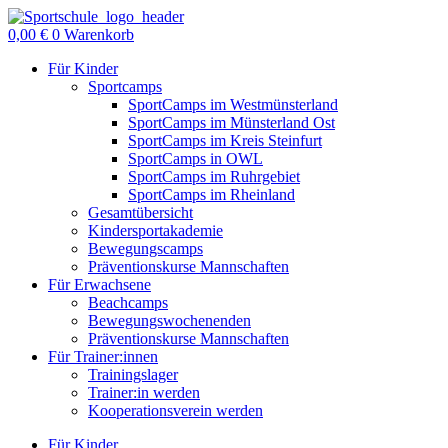
Zum
Inhalt
0,00
€
0
Warenkorb
springen
Für Kinder
Sportcamps
SportCamps im Westmünsterland
SportCamps im Münsterland Ost
SportCamps im Kreis Steinfurt
SportCamps in OWL
SportCamps im Ruhrgebiet
SportCamps im Rheinland
Gesamtübersicht
Kindersportakademie
Bewegungscamps
Präventionskurse Mannschaften
Für Erwachsene
Beachcamps
Bewegungswochenenden
Präventionskurse Mannschaften
Für Trainer:innen
Trainingslager
Trainer:in werden
Kooperationsverein werden
Für Kinder