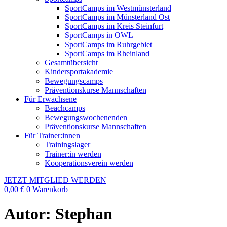
SportCamps im Westmünsterland
SportCamps im Münsterland Ost
SportCamps im Kreis Steinfurt
SportCamps in OWL
SportCamps im Ruhrgebiet
SportCamps im Rheinland
Gesamtübersicht
Kindersportakademie
Bewegungscamps
Präventionskurse Mannschaften
Für Erwachsene
Beachcamps
Bewegungswochenenden
Präventionskurse Mannschaften
Für Trainer:innen
Trainingslager
Trainer:in werden
Kooperationsverein werden
JETZT MITGLIED WERDEN
0,00
€
0
Warenkorb
Autor:
Stephan