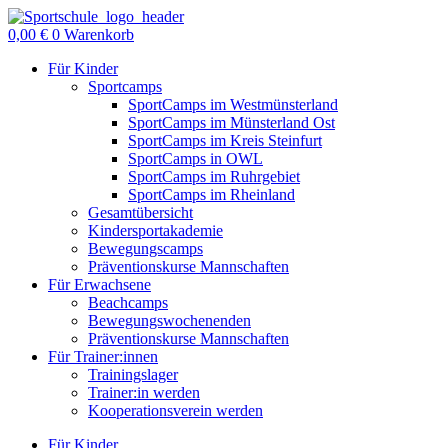
Zum
Inhalt
0,00
€
0
Warenkorb
springen
Für Kinder
Sportcamps
SportCamps im Westmünsterland
SportCamps im Münsterland Ost
SportCamps im Kreis Steinfurt
SportCamps in OWL
SportCamps im Ruhrgebiet
SportCamps im Rheinland
Gesamtübersicht
Kindersportakademie
Bewegungscamps
Präventionskurse Mannschaften
Für Erwachsene
Beachcamps
Bewegungswochenenden
Präventionskurse Mannschaften
Für Trainer:innen
Trainingslager
Trainer:in werden
Kooperationsverein werden
Für Kinder