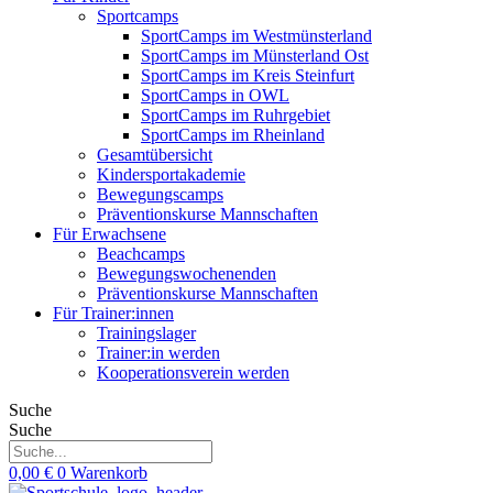
Sportcamps
SportCamps im Westmünsterland
SportCamps im Münsterland Ost
SportCamps im Kreis Steinfurt
SportCamps in OWL
SportCamps im Ruhrgebiet
SportCamps im Rheinland
Gesamtübersicht
Kindersportakademie
Bewegungscamps
Präventionskurse Mannschaften
Für Erwachsene
Beachcamps
Bewegungswochenenden
Präventionskurse Mannschaften
Für Trainer:innen
Trainingslager
Trainer:in werden
Kooperationsverein werden
Suche
Suche
0,00
€
0
Warenkorb