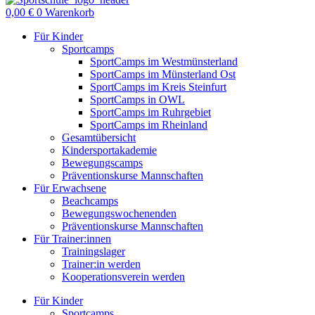
0,00
€
0
Warenkorb
Für Kinder
Sportcamps
SportCamps im Westmünsterland
SportCamps im Münsterland Ost
SportCamps im Kreis Steinfurt
SportCamps in OWL
SportCamps im Ruhrgebiet
SportCamps im Rheinland
Gesamtübersicht
Kindersportakademie
Bewegungscamps
Präventionskurse Mannschaften
Für Erwachsene
Beachcamps
Bewegungswochenenden
Präventionskurse Mannschaften
Für Trainer:innen
Trainingslager
Trainer:in werden
Kooperationsverein werden
Für Kinder
Sportcamps