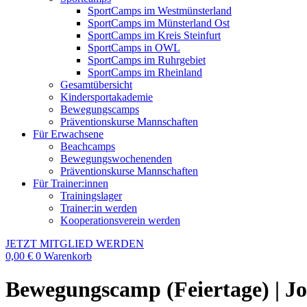
SportCamps im Westmünsterland
SportCamps im Münsterland Ost
SportCamps im Kreis Steinfurt
SportCamps in OWL
SportCamps im Ruhrgebiet
SportCamps im Rheinland
Gesamtübersicht
Kindersportakademie
Bewegungscamps
Präventionskurse Mannschaften
Für Erwachsene
Beachcamps
Bewegungswochenenden
Präventionskurse Mannschaften
Für Trainer:innen
Trainingslager
Trainer:in werden
Kooperationsverein werden
JETZT MITGLIED WERDEN
0,00
€
0
Warenkorb
Bewegungscamp (Feiertage) | Jo