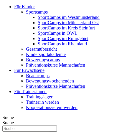
Für Kinder
Sportcamps
SportCamps im Westmünsterland
SportCamps im Münsterland Ost
SportCamps im Kreis Steinfurt
SportCamps in OWL
SportCamps im Ruhrgebiet
SportCamps im Rheinland
Gesamtübersicht
Kindersportakademie
Bewegungscamps
Präventionskurse Mannschaften
Für Erwachsene
Beachcamps
Bewegungswochenenden
Präventionskurse Mannschaften
Für Trainer:innen
Trainingslager
Trainer:in werden
Kooperationsverein werden
Suche
Suche