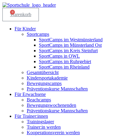
Zum
Inhalt
0
Warenkorb
springen
Für Kinder
Sportcamps
SportCamps im Westmünsterland
SportCamps im Münsterland Ost
SportCamps im Kreis Steinfurt
SportCamps in OWL
SportCamps im Ruhrgebiet
SportCamps im Rheinland
Gesamtübersicht
Kindersportakademie
Bewegungscamps
Präventionskurse Mannschaften
Für Erwachsene
Beachcamps
Bewegungswochenenden
Präventionskurse Mannschaften
Für Trainer:innen
Trainingslager
Trainer:in werden
Kooperationsverein werden