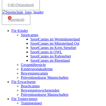
0,00
€
Warenkorb
0
Warenkorb
Für Kinder
Sportcamps
SportCamps im Westmünsterland
SportCamps im Münsterland Ost
SportCamps im Kreis Steinfurt
SportCamps in OWL
SportCamps im Ruhrgebiet
SportCamps im Rheinland
Gesamtübersicht
Kindersportakademie
Bewegungscamps
Präventionskurse Mannschaften
Für Erwachsene
Beachcamps
Bewegungswochenenden
Präventionskurse Mannschaften
Für Trainer:innen
Trainingslager