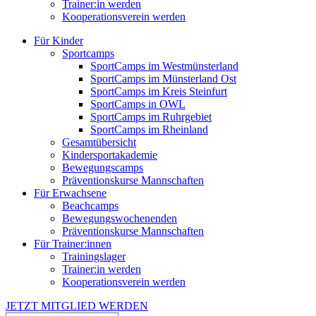
Trainer:in werden
Kooperationsverein werden
Für Kinder
Sportcamps
SportCamps im Westmünsterland
SportCamps im Münsterland Ost
SportCamps im Kreis Steinfurt
SportCamps in OWL
SportCamps im Ruhrgebiet
SportCamps im Rheinland
Gesamtübersicht
Kindersportakademie
Bewegungscamps
Präventionskurse Mannschaften
Für Erwachsene
Beachcamps
Bewegungswochenenden
Präventionskurse Mannschaften
Für Trainer:innen
Trainingslager
Trainer:in werden
Kooperationsverein werden
JETZT MITGLIED WERDEN