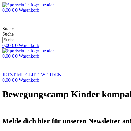
Zum
Inhalt
0,00
€
0
Warenkorb
springen
Suche
Suche
0,00
€
0
Warenkorb
0,00
€
0
Warenkorb
JETZT MITGLIED WERDEN
0,00
€
0
Warenkorb
Bewegungscamp Kinder kompakt
Melde dich hier für unseren Newsletter an