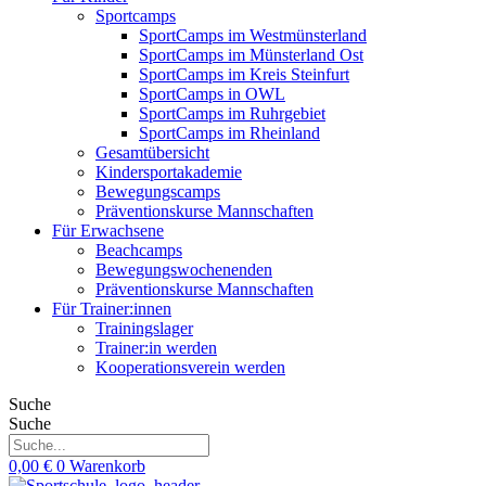
Sportcamps
SportCamps im Westmünsterland
SportCamps im Münsterland Ost
SportCamps im Kreis Steinfurt
SportCamps in OWL
SportCamps im Ruhrgebiet
SportCamps im Rheinland
Gesamtübersicht
Kindersportakademie
Bewegungscamps
Präventionskurse Mannschaften
Für Erwachsene
Beachcamps
Bewegungswochenenden
Präventionskurse Mannschaften
Für Trainer:innen
Trainingslager
Trainer:in werden
Kooperationsverein werden
Suche
Suche
0,00
€
0
Warenkorb