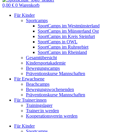
0,00
€
0
Warenkorb
Für Kinder
Sportcamps
SportCamps im Westmünsterland
SportCamps im Münsterland Ost
SportCamps im Kreis Steinfurt
SportCamps in OWL
SportCamps im Ruhrgebiet
SportCamps im Rheinland
Gesamtübersicht
Kindersportakademie
Bewegungscamps
Präventionskurse Mannschaften
Für Erwachsene
Beachcamps
Bewegungswochenenden
Präventionskurse Mannschaften
Für Trainer:innen
Trainingslager
Trainer:in werden
Kooperationsverein werden
Für Kinder
Sportcamps