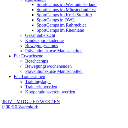
SportCamps im Westmünsterland
SportCamps im Münsterland Ost
SportCamps im Kreis Steinfurt
SportCamps in OWL
SportCamps im Ruhrgebiet
SportCamps im Rheinland
Gesamtübersicht
Kindersportakademie
Bewegungscamps
Präventionskurse Mannschaften
Für Erwachsene
Beachcamps
Bewegungswochenenden
Präventionskurse Mannschaften
Für Trainer:innen
Trainingslager
Trainer:in werden
Kooperationsverein werden
JETZT MITGLIED WERDEN
0,00
€
0
Warenkorb