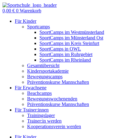
Zum
Inhalt
0,00
€
0
Warenkorb
springen
Für Kinder
Sportcamps
SportCamps im Westmünsterland
SportCamps im Münsterland Ost
SportCamps im Kreis Steinfurt
SportCamps in OWL
SportCamps im Ruhrgebiet
SportCamps im Rheinland
Gesamtübersicht
Kindersportakademie
Bewegungscamps
Präventionskurse Mannschaften
Für Erwachsene
Beachcamps
Bewegungswochenenden
Präventionskurse Mannschaften
Für Trainer:innen
Trainingslager
Trainer:in werden
Kooperationsverein werden
Für Kinder