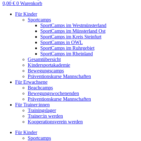
0,00
€
0
Warenkorb
Für Kinder
Sportcamps
SportCamps im Westmünsterland
SportCamps im Münsterland Ost
SportCamps im Kreis Steinfurt
SportCamps in OWL
SportCamps im Ruhrgebiet
SportCamps im Rheinland
Gesamtübersicht
Kindersportakademie
Bewegungscamps
Präventionskurse Mannschaften
Für Erwachsene
Beachcamps
Bewegungswochenenden
Präventionskurse Mannschaften
Für Trainer:innen
Trainingslager
Trainer:in werden
Kooperationsverein werden
Für Kinder
Sportcamps