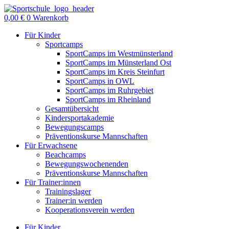
Zum
Inhalt
0,00
€
0
Warenkorb
springen
Für Kinder
Sportcamps
SportCamps im Westmünsterland
SportCamps im Münsterland Ost
SportCamps im Kreis Steinfurt
SportCamps in OWL
SportCamps im Ruhrgebiet
SportCamps im Rheinland
Gesamtübersicht
Kindersportakademie
Bewegungscamps
Präventionskurse Mannschaften
Für Erwachsene
Beachcamps
Bewegungswochenenden
Präventionskurse Mannschaften
Für Trainer:innen
Trainingslager
Trainer:in werden
Kooperationsverein werden
Für Kinder