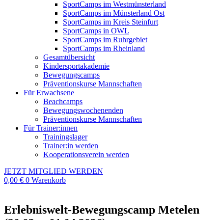
SportCamps im Westmünsterland
SportCamps im Münsterland Ost
SportCamps im Kreis Steinfurt
SportCamps in OWL
SportCamps im Ruhrgebiet
SportCamps im Rheinland
Gesamtübersicht
Kindersportakademie
Bewegungscamps
Präventionskurse Mannschaften
Für Erwachsene
Beachcamps
Bewegungswochenenden
Präventionskurse Mannschaften
Für Trainer:innen
Trainingslager
Trainer:in werden
Kooperationsverein werden
JETZT MITGLIED WERDEN
0,00
€
0
Warenkorb
Erlebniswelt-Bewegungscamp Metelen