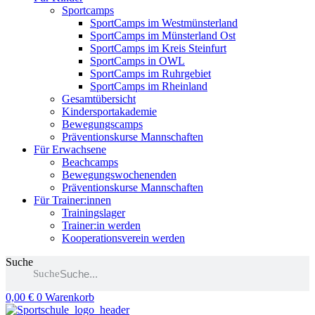
Sportcamps
SportCamps im Westmünsterland
SportCamps im Münsterland Ost
SportCamps im Kreis Steinfurt
SportCamps in OWL
SportCamps im Ruhrgebiet
SportCamps im Rheinland
Gesamtübersicht
Kindersportakademie
Bewegungscamps
Präventionskurse Mannschaften
Für Erwachsene
Beachcamps
Bewegungswochenenden
Präventionskurse Mannschaften
Für Trainer:innen
Trainingslager
Trainer:in werden
Kooperationsverein werden
Suche
Suche
0,00
€
0
Warenkorb