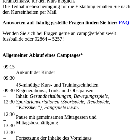
Krankenkasse für den Kurs möglich
.
Die Teilnahmebescheinigung für die Erstattung erhalten Sie nach
den Kurseinheiten per Mail.
Antworten auf häufig gestellte Fragen finden Sie hier:
FAQ
Wenden Sie sich bei Fragen gerne an camp@erlebniswelt-
fussball.de oder 02864 – 5257!
Allgemeiner Ablauf eines Camptages*
09:15
–
Ankunft der Kinder
09:30
45-minütige Kurs- und Trainingseinheiten +
09:30
Regenerations-, Trink- und Obstpausen
–
Inhalt:
Gesundheitsübungen,
Bewegungsspiele,
12:30
Sportartenvariationen (Sportspiele, Trendspiele,
“Klassiker”), Fangspiele u.v.m.
12:30
Pause mit gemeinsamen Mittagessen und
–
Mittagsbeschäftigung
13:30
13:30
–
Fortsetzung der Inhalte des Vormittags