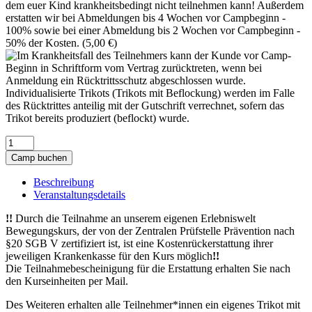
dem euer Kind krankheitsbedingt nicht teilnehmen kann! Außerdem
erstatten wir bei Abmeldungen bis 4 Wochen vor Campbeginn -
100% sowie bei einer Abmeldung bis 2 Wochen vor Campbeginn -
50% der Kosten. (
5,00
€
)
Erlebnisweltsportcamp
-
Camp buchen
SC
Altenrheine
Beschreibung
(28.10.
Veranstaltungsdetails
-
30.10.2026)
!!
Durch die Teilnahme an unserem eigenen Erlebniswelt
Menge
Bewegungskurs, der von der Zentralen Prüfstelle Prävention nach
§20 SGB V zertifiziert ist, ist eine Kostenrückerstattung ihrer
jeweiligen Krankenkasse für den Kurs möglich
!!
Die Teilnahmebescheinigung für die Erstattung erhalten Sie nach
den Kurseinheiten per Mail.
Des Weiteren erhalten alle Teilnehmer*innen ein eigenes Trikot mit