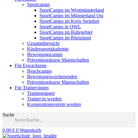
Sportcamps
SportCamps im Westmünsterland
SportCamps im Münsterland Ost
SportCamps im Kreis Steinfurt
SportCamps in OWL
SportCamps im Ruhrgebiet
SportCamps im Rheinland
Gesamtübersicht
Kindersportakademie
Bewegungscamps
Präventionskurse Mannschaften
Für Erwachsene
Beachcamps
Bewegungswochenenden
Präventionskurse Mannschaften
Für Trainer:innen
Trainingslager
Trainer:in werden
Kooperationsverein werden
Suche
Suche
0,00
€
0
Warenkorb