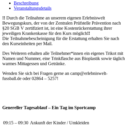
Selm
Beschreibung
(20.10.
Veranstaltungsdetails
-
23.10.2026)
!!
Durch die Teilnahme an unserem eigenen Erlebniswelt
Menge
Bewegungskurs, der von der Zentralen Prüfstelle Prävention nach
§20 SGB V zertifiziert ist, ist eine Kostenrückerstattung ihrer
jeweiligen Krankenkasse für den Kurs möglich
!!
Die Teilnahmebescheinigung für die Erstattung erhalten Sie nach
den Kurseinheiten per Mail.
Des Weiteren erhalten alle Teilnehmer*innen ein eigenes Trikot mit
Namen und Nummer, eine Trinkflasche aus Bioplastik sowie täglich
warmes Mittagessen und Getränke.
Wenden Sie sich bei Fragen gerne an camp@erlebniswelt-
fussball.de oder 02864 – 5257!
Genereller Tagesablauf – Ein Tag im Sportcamp
09:15 – 09:30
Ankunft der Kinder / Umkleiden