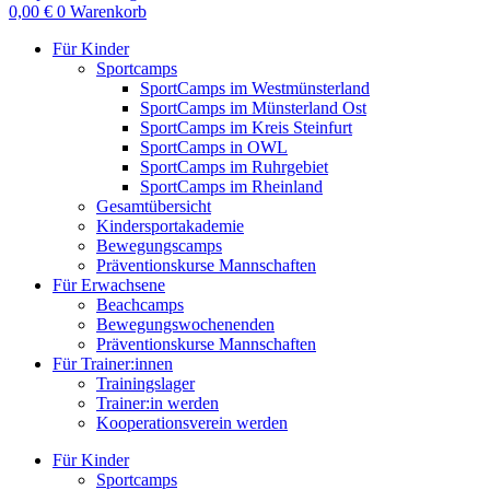
0,00
€
0
Warenkorb
Für Kinder
Sportcamps
SportCamps im Westmünsterland
SportCamps im Münsterland Ost
SportCamps im Kreis Steinfurt
SportCamps in OWL
SportCamps im Ruhrgebiet
SportCamps im Rheinland
Gesamtübersicht
Kindersportakademie
Bewegungscamps
Präventionskurse Mannschaften
Für Erwachsene
Beachcamps
Bewegungswochenenden
Präventionskurse Mannschaften
Für Trainer:innen
Trainingslager
Trainer:in werden
Kooperationsverein werden
Für Kinder
Sportcamps