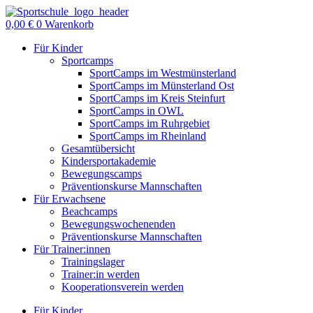
Zum
Inhalt
0,00
€
0
Warenkorb
springen
Für Kinder
Sportcamps
SportCamps im Westmünsterland
SportCamps im Münsterland Ost
SportCamps im Kreis Steinfurt
SportCamps in OWL
SportCamps im Ruhrgebiet
SportCamps im Rheinland
Gesamtübersicht
Kindersportakademie
Bewegungscamps
Präventionskurse Mannschaften
Für Erwachsene
Beachcamps
Bewegungswochenenden
Präventionskurse Mannschaften
Für Trainer:innen
Trainingslager
Trainer:in werden
Kooperationsverein werden
Für Kinder