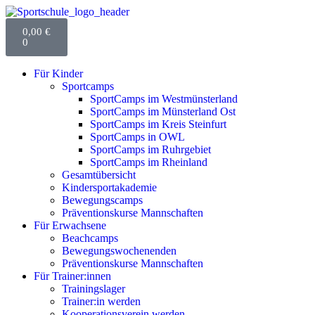
0,00
€
0
Für Kinder
Sportcamps
SportCamps im Westmünsterland
SportCamps im Münsterland Ost
SportCamps im Kreis Steinfurt
SportCamps in OWL
SportCamps im Ruhrgebiet
SportCamps im Rheinland
Gesamtübersicht
Kindersportakademie
Bewegungscamps
Präventionskurse Mannschaften
Für Erwachsene
Beachcamps
Bewegungswochenenden
Präventionskurse Mannschaften
Für Trainer:innen
Trainingslager
Trainer:in werden
Kooperationsverein werden