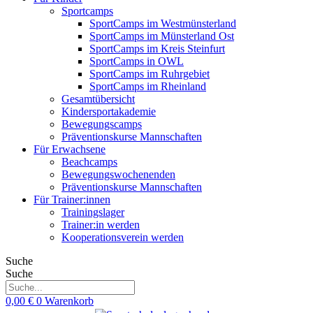
Sportcamps
SportCamps im Westmünsterland
SportCamps im Münsterland Ost
SportCamps im Kreis Steinfurt
SportCamps in OWL
SportCamps im Ruhrgebiet
SportCamps im Rheinland
Gesamtübersicht
Kindersportakademie
Bewegungscamps
Präventionskurse Mannschaften
Für Erwachsene
Beachcamps
Bewegungswochenenden
Präventionskurse Mannschaften
Für Trainer:innen
Trainingslager
Trainer:in werden
Kooperationsverein werden
Suche
Suche
0,00
€
0
Warenkorb