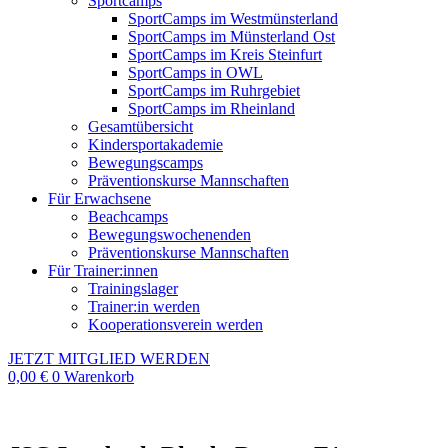
Sportcamps
SportCamps im Westmünsterland
SportCamps im Münsterland Ost
SportCamps im Kreis Steinfurt
SportCamps in OWL
SportCamps im Ruhrgebiet
SportCamps im Rheinland
Gesamtübersicht
Kindersportakademie
Bewegungscamps
Präventionskurse Mannschaften
Für Erwachsene
Beachcamps
Bewegungswochenenden
Präventionskurse Mannschaften
Für Trainer:innen
Trainingslager
Trainer:in werden
Kooperationsverein werden
JETZT MITGLIED WERDEN
0,00
€
0
Warenkorb