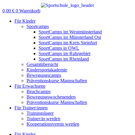
Zum
Inhalt
0,00
€
0
Warenkorb
springen
Für Kinder
Sportcamps
SportCamps im Westmünsterland
SportCamps im Münsterland Ost
SportCamps im Kreis Steinfurt
SportCamps in OWL
SportCamps im Ruhrgebiet
SportCamps im Rheinland
Gesamtübersicht
Kindersportakademie
Bewegungscamps
Präventionskurse Mannschaften
Für Erwachsene
Beachcamps
Bewegungswochenenden
Präventionskurse Mannschaften
Für Trainer:innen
Trainingslager
Trainer:in werden
Kooperationsverein werden
Für Kinder