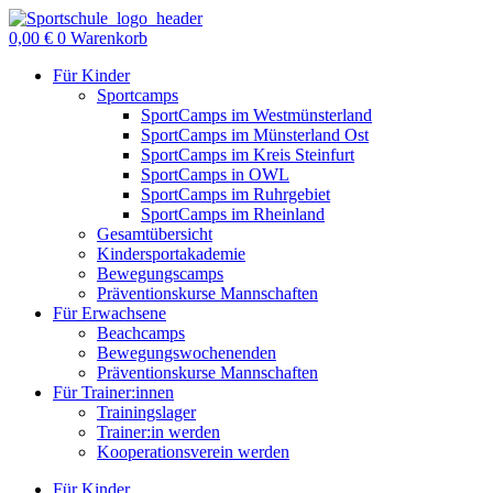
Zum
Inhalt
0,00
€
0
Warenkorb
springen
Für Kinder
Sportcamps
SportCamps im Westmünsterland
SportCamps im Münsterland Ost
SportCamps im Kreis Steinfurt
SportCamps in OWL
SportCamps im Ruhrgebiet
SportCamps im Rheinland
Gesamtübersicht
Kindersportakademie
Bewegungscamps
Präventionskurse Mannschaften
Für Erwachsene
Beachcamps
Bewegungswochenenden
Präventionskurse Mannschaften
Für Trainer:innen
Trainingslager
Trainer:in werden
Kooperationsverein werden
Für Kinder