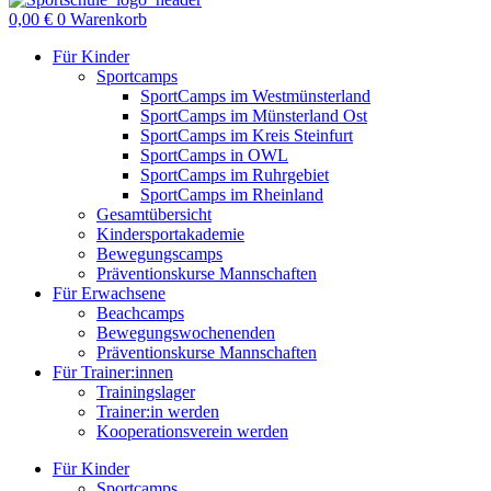
0,00
€
0
Warenkorb
Für Kinder
Sportcamps
SportCamps im Westmünsterland
SportCamps im Münsterland Ost
SportCamps im Kreis Steinfurt
SportCamps in OWL
SportCamps im Ruhrgebiet
SportCamps im Rheinland
Gesamtübersicht
Kindersportakademie
Bewegungscamps
Präventionskurse Mannschaften
Für Erwachsene
Beachcamps
Bewegungswochenenden
Präventionskurse Mannschaften
Für Trainer:innen
Trainingslager
Trainer:in werden
Kooperationsverein werden
Für Kinder
Sportcamps