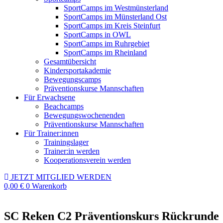
SportCamps im Westmünsterland
SportCamps im Münsterland Ost
SportCamps im Kreis Steinfurt
SportCamps in OWL
SportCamps im Ruhrgebiet
SportCamps im Rheinland
Gesamtübersicht
Kindersportakademie
Bewegungscamps
Präventionskurse Mannschaften
Für Erwachsene
Beachcamps
Bewegungswochenenden
Präventionskurse Mannschaften
Für Trainer:innen
Trainingslager
Trainer:in werden
Kooperationsverein werden
JETZT MITGLIED WERDEN
0,00
€
0
Warenkorb
SC Reken C2 Präventionskurs Rückrunde