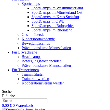
Sportcamps
SportCamps im Westmünsterland
SportCamps im Münsterland Ost
SportCamps im Kreis Steinfurt
SportCamps in OWL
SportCamps im Ruhrgebiet
SportCamps im Rheinland
Gesamtübersicht
Kindersportakademie
Bewegungscamps
Präventionskurse Mannschaften
Für Erwachsene
Beachcamps
Bewegungswochenenden
Präventionskurse Mannschaften
Für Trainer:innen
Trainingslager
Trainer:in werden
Kooperationsverein werden
Suche
Suche
0,00
€
0
Warenkorb