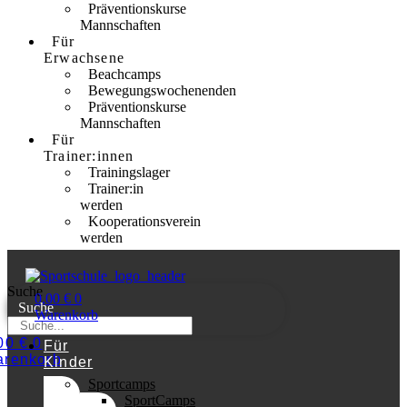
Präventionskurse
Mannschaften
Für
Erwachsene
Beachcamps
Bewegungswochenenden
Präventionskurse
Mannschaften
Für
Trainer:innen
Trainingslager
Trainer:in
werden
Kooperationsverein
werden
Suche
0,00
€
0
Suche
Warenkorb
,00
€
0
Für
renkorb
Kinder
Sportcamps
SportCamps