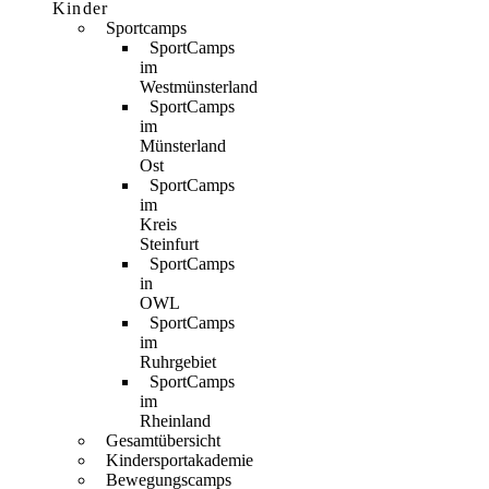
Kinder
Sportcamps
SportCamps
im
Westmünsterland
SportCamps
im
Münsterland
Ost
SportCamps
im
Kreis
Steinfurt
SportCamps
in
OWL
SportCamps
im
Ruhrgebiet
SportCamps
im
Rheinland
Gesamtübersicht
Kindersportakademie
Bewegungscamps