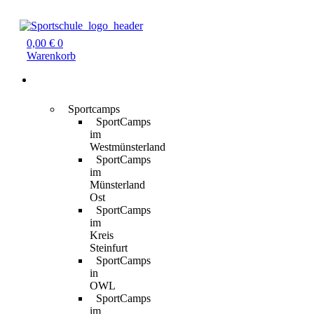
Zum
Inhalt
springen
0,00
€
0
Warenkorb
Für
Kinder
Sportcamps
SportCamps
im
Westmünsterland
SportCamps
im
Münsterland
Ost
SportCamps
im
Kreis
Steinfurt
SportCamps
in
OWL
SportCamps
im