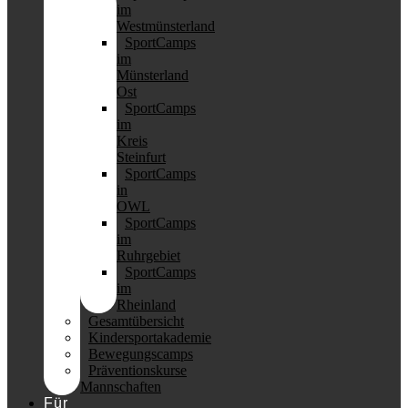
im
Westmünsterland
SportCamps
im
Münsterland
Ost
SportCamps
im
Kreis
Steinfurt
SportCamps
in
OWL
SportCamps
im
Ruhrgebiet
SportCamps
im
Rheinland
Gesamtübersicht
Kindersportakademie
Bewegungscamps
Präventionskurse
Mannschaften
Für