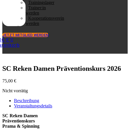
Trainingslager
Trainer:in
werden
Kooperationsverein
werden
JETZT MITGLIED WERDEN
,00
€
0
renkorb
SC Reken Damen Präventionskurs 2026
75,00
€
Nicht vorrätig
Beschreibung
Veranstaltungsdetails
SC Reken Damen
Präventionskurs
Prama & Spinning