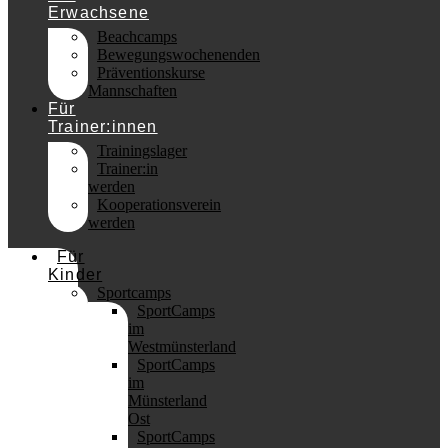
Erwachsene
Beachcamps
Bewegungswochenenden
Präventionskurse
Mannschaften
Für
Trainer:innen
Trainingslager
Trainer:in
werden
Kooperationsverein
werden
Für
Kinder
Sportcamps
SportCamps
im
Westmünsterland
SportCamps
im
Münsterland
Ost
SportCamps