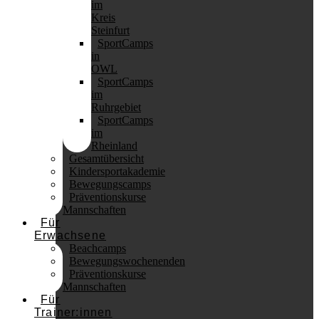
im
Kreis
Steinfurt
SportCamps
in
OWL
SportCamps
im
Ruhrgebiet
SportCamps
im
Rheinland
Gesamtübersicht
Kindersportakademie
Bewegungscamps
Präventionskurse
Mannschaften
Für
Erwachsene
Beachcamps
Bewegungswochenenden
Präventionskurse
Mannschaften
Für
Trainer:innen