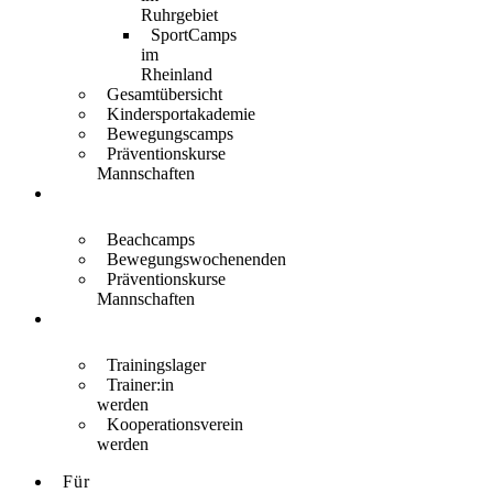
Ruhrgebiet
SportCamps
im
Rheinland
Gesamtübersicht
Kindersportakademie
Bewegungscamps
Präventionskurse
Mannschaften
Für
Erwachsene
Beachcamps
Bewegungswochenenden
Präventionskurse
Mannschaften
Für
Trainer:innen
Trainingslager
Trainer:in
werden
Kooperationsverein
werden
Für