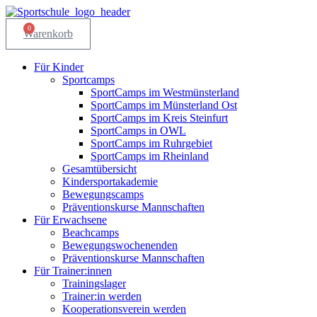
Zum
Inhalt
0
Warenkorb
springen
Für Kinder
Sportcamps
SportCamps im Westmünsterland
SportCamps im Münsterland Ost
SportCamps im Kreis Steinfurt
SportCamps in OWL
SportCamps im Ruhrgebiet
SportCamps im Rheinland
Gesamtübersicht
Kindersportakademie
Bewegungscamps
Präventionskurse Mannschaften
Für Erwachsene
Beachcamps
Bewegungswochenenden
Präventionskurse Mannschaften
Für Trainer:innen
Trainingslager
Trainer:in werden
Kooperationsverein werden