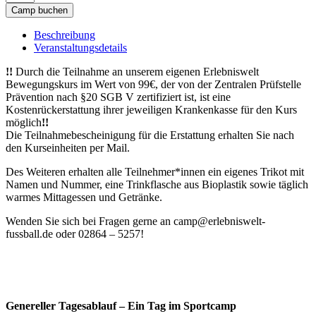
-
Camp buchen
FC
Greffen
Beschreibung
(19.10.
Veranstaltungsdetails
-
21.10.2026)
!!
Durch die Teilnahme an unserem eigenen Erlebniswelt
Menge
Bewegungskurs im Wert von 99€, der von der Zentralen Prüfstelle
Prävention nach §20 SGB V zertifiziert ist, ist eine
Kostenrückerstattung ihrer jeweiligen Krankenkasse für den Kurs
möglich
!!
Die Teilnahmebescheinigung für die Erstattung erhalten Sie nach
den Kurseinheiten per Mail.
Des Weiteren erhalten alle Teilnehmer*innen ein eigenes Trikot mit
Namen und Nummer, eine Trinkflasche aus Bioplastik sowie täglich
warmes Mittagessen und Getränke.
Wenden Sie sich bei Fragen gerne an camp@erlebniswelt-
fussball.de oder 02864 – 5257!
Genereller Tagesablauf – Ein Tag im Sportcamp