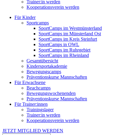
Trainer:in werden
Kooperationsverein werden
Für Kinder
Sportcamps
SportCamps im Westmünsterland
SportCamps im Münsterland Ost
SportCamps im Kreis Steinfurt
SportCamps in OWL
SportCamps im Ruhrgebiet
SportCamps im Rheinland
Gesamtübersicht
Kindersportakademie
Bewegungscamps
Präventionskurse Mannschaften
Für Erwachsene
Beachcamps
Bewegungswochenenden
Präventionskurse Mannschaften
Für Trainer:innen
Trainingslager
Trainer:in werden
Kooperationsverein werden
JETZT MITGLIED WERDEN