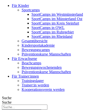
Für Kinder
Sportcamps
SportCamps im Westmünsterland
SportCamps im Münsterland Ost
SportCamps im Kreis Steinfurt
SportCamps in OWL
SportCamps im Ruhrgebiet
SportCamps im Rheinland
Gesamtübersicht
Kindersportakademie
Bewegungscamps
Präventionskurse Mannschaften
Für Erwachsene
Beachcamps
Bewegungswochenenden
Präventionskurse Mannschaften
Für Trainer:innen
Trainingslager
Trainer:in werden
Kooperationsverein werden
Suche
Suche