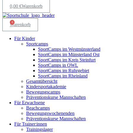
0,00
€
Warenkorb
0
Warenkorb
Für Kinder
Sportcamps
SportCamps im Westmünsterland
SportCamps im Münsterland Ost
SportCamps im Kreis Steinfurt
SportCamps in OWL
SportCamps im Ruhrgebiet
SportCamps im Rheinland
Gesamtübersicht
Kindersportakademie
Bewegungscamps
Präventionskurse Mannschaften
Für Erwachsene
Beachcamps
Bewegungswochenenden
Präventionskurse Mannschaften
Für Trainer:innen
Trainingslager