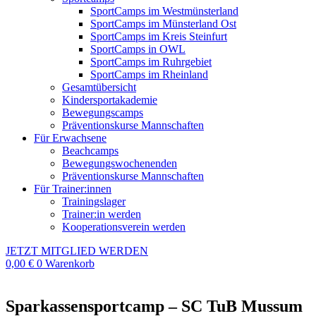
SportCamps im Westmünsterland
SportCamps im Münsterland Ost
SportCamps im Kreis Steinfurt
SportCamps in OWL
SportCamps im Ruhrgebiet
SportCamps im Rheinland
Gesamtübersicht
Kindersportakademie
Bewegungscamps
Präventionskurse Mannschaften
Für Erwachsene
Beachcamps
Bewegungswochenenden
Präventionskurse Mannschaften
Für Trainer:innen
Trainingslager
Trainer:in werden
Kooperationsverein werden
JETZT MITGLIED WERDEN
0,00
€
0
Warenkorb
Sparkassensportcamp – SC TuB Mussum