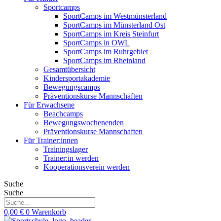
Sportcamps
SportCamps im Westmünsterland
SportCamps im Münsterland Ost
SportCamps im Kreis Steinfurt
SportCamps in OWL
SportCamps im Ruhrgebiet
SportCamps im Rheinland
Gesamtübersicht
Kindersportakademie
Bewegungscamps
Präventionskurse Mannschaften
Für Erwachsene
Beachcamps
Bewegungswochenenden
Präventionskurse Mannschaften
Für Trainer:innen
Trainingslager
Trainer:in werden
Kooperationsverein werden
Suche
Suche
0,00
€
0
Warenkorb