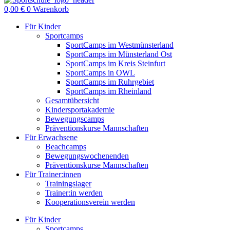
0,00
€
0
Warenkorb
Für Kinder
Sportcamps
SportCamps im Westmünsterland
SportCamps im Münsterland Ost
SportCamps im Kreis Steinfurt
SportCamps in OWL
SportCamps im Ruhrgebiet
SportCamps im Rheinland
Gesamtübersicht
Kindersportakademie
Bewegungscamps
Präventionskurse Mannschaften
Für Erwachsene
Beachcamps
Bewegungswochenenden
Präventionskurse Mannschaften
Für Trainer:innen
Trainingslager
Trainer:in werden
Kooperationsverein werden
Für Kinder
Sportcamps