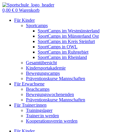
Zum
Inhalt
0,00
€
0
Warenkorb
springen
Für Kinder
Sportcamps
SportCamps im Westmünsterland
SportCamps im Münsterland Ost
SportCamps im Kreis Steinfurt
SportCamps in OWL
SportCamps im Ruhrgebiet
SportCamps im Rheinland
Gesamtübersicht
Kindersportakademie
Bewegungscamps
Präventionskurse Mannschaften
Für Erwachsene
Beachcamps
Bewegungswochenenden
Präventionskurse Mannschaften
Für Trainer:innen
Trainingslager
Trainer:in werden
Kooperationsverein werden
Für Kinder