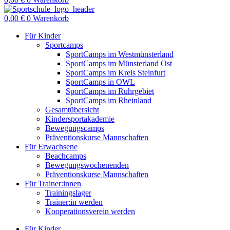
0,00
€
0
Warenkorb
Für Kinder
Sportcamps
SportCamps im Westmünsterland
SportCamps im Münsterland Ost
SportCamps im Kreis Steinfurt
SportCamps in OWL
SportCamps im Ruhrgebiet
SportCamps im Rheinland
Gesamtübersicht
Kindersportakademie
Bewegungscamps
Präventionskurse Mannschaften
Für Erwachsene
Beachcamps
Bewegungswochenenden
Präventionskurse Mannschaften
Für Trainer:innen
Trainingslager
Trainer:in werden
Kooperationsverein werden
Für Kinder