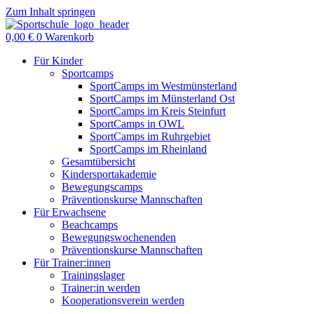
Zum Inhalt springen
0,00
€
0
Warenkorb
Für Kinder
Sportcamps
SportCamps im Westmünsterland
SportCamps im Münsterland Ost
SportCamps im Kreis Steinfurt
SportCamps in OWL
SportCamps im Ruhrgebiet
SportCamps im Rheinland
Gesamtübersicht
Kindersportakademie
Bewegungscamps
Präventionskurse Mannschaften
Für Erwachsene
Beachcamps
Bewegungswochenenden
Präventionskurse Mannschaften
Für Trainer:innen
Trainingslager
Trainer:in werden
Kooperationsverein werden