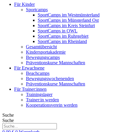
Für Kinder
Sportcamps
SportCamps im Westmünsterland
SportCamps im Münsterland Ost
SportCamps im Kreis Steinfurt
SportCamps in OWL
SportCamps im Ruhrgebiet
SportCamps im Rheinland
Gesamtübersicht
Kindersportakademie
Bewegungscamps
Präventionskurse Mannschaften
Für Erwachsene
Beachcamps
Bewegungswochenenden
Präventionskurse Mannschaften
Für Trainer:innen
Trainingslager
Trainer:in werden
Kooperationsverein werden
Suche
Suche
0,00
€
0
Warenkorb