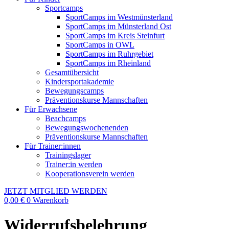
Sportcamps
SportCamps im Westmünsterland
SportCamps im Münsterland Ost
SportCamps im Kreis Steinfurt
SportCamps in OWL
SportCamps im Ruhrgebiet
SportCamps im Rheinland
Gesamtübersicht
Kindersportakademie
Bewegungscamps
Präventionskurse Mannschaften
Für Erwachsene
Beachcamps
Bewegungswochenenden
Präventionskurse Mannschaften
Für Trainer:innen
Trainingslager
Trainer:in werden
Kooperationsverein werden
JETZT MITGLIED WERDEN
0,00
€
0
Warenkorb
Widerrufsbelehrung