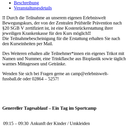
DJK
Beschreibung
Mastbruch
Veranstaltungsdetails
(12.08.
-
!!
Durch die Teilnahme an unserem eigenen Erlebniswelt
14.08.2026)
Bewegungskurs, der von der Zentralen Prüfstelle Prävention nach
Menge
§20 SGB V zertifiziert ist, ist eine Kostenrückerstattung ihrer
jeweiligen Krankenkasse für den Kurs möglich
!!
Die Teilnahmebescheinigung für die Erstattung erhalten Sie nach
den Kurseinheiten per Mail.
Des Weiteren erhalten alle Teilnehmer*innen ein eigenes Trikot mit
Namen und Nummer, eine Trinkflasche aus Bioplastik sowie täglich
warmes Mittagessen und Getränke.
Wenden Sie sich bei Fragen gerne an camp@erlebniswelt-
fussball.de oder 02864 – 5257!
Genereller Tagesablauf – Ein Tag im Sportcamp
09:15 – 09:30
Ankunft der Kinder / Umkleiden