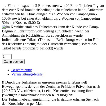
Für nur insgesamt 5 Euro erstatten wir 20 Euro für jeden Tag, an
dem euer Kind krankheitsbedingt nicht teilnehmen kann! Außerdem
erstatten wir bei Abmeldungen bis 4 Wochen vor Campbeginn -
100% sowie bei einer Abmeldung bis 2 Wochen vor Campbeginn -
50% der Kosten. (
5,00
€
)
Sparkassensportcamp
-
Camp buchen
SV
Uffeln
Beschreibung
(28.08.
Veranstaltungsdetails
-
30.08.2026)
!!
Durch die Teilnahme an unserem eigenen Erlebniswelt
Menge
Bewegungskurs, der von der Zentralen Prüfstelle Prävention nach
§20 SGB V zertifiziert ist, ist eine Kostenrückerstattung ihrer
jeweiligen Krankenkasse für den Kurs möglich
!!
Die Teilnahmebescheinigung für die Erstattung erhalten Sie nach
den Kurseinheiten per Mail.