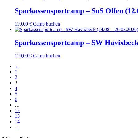
Sparkassensportcamp – SuS Olfen (12.0
119,00
€
Camp buchen
Sparkassensportcamp – SW Havixbeck (
119,00
€
Camp buchen
←
1
2
3
4
5
6
…
12
13
14
→