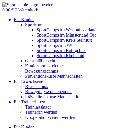
Zum
Inhalt
0,00
€
0
Warenkorb
springen
Für Kinder
Sportcamps
SportCamps im Westmünsterland
SportCamps im Münsterland Ost
SportCamps im Kreis Steinfurt
SportCamps in OWL
SportCamps im Ruhrgebiet
SportCamps im Rheinland
Gesamtübersicht
Kindersportakademie
Bewegungscamps
Präventionskurse Mannschaften
Für Erwachsene
Beachcamps
Bewegungswochenenden
Präventionskurse Mannschaften
Für Trainer:innen
Trainingslager
Trainer:in werden
Kooperationsverein werden
Für Kinder