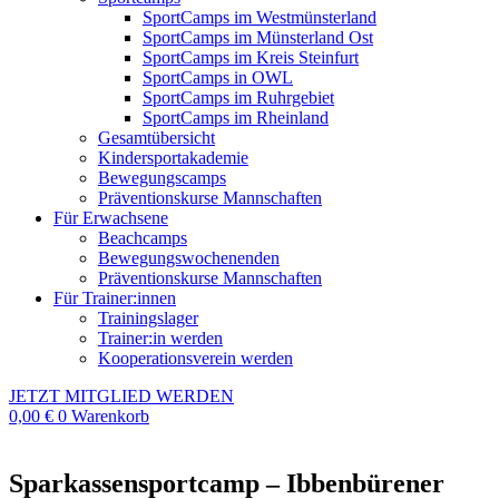
SportCamps im Westmünsterland
SportCamps im Münsterland Ost
SportCamps im Kreis Steinfurt
SportCamps in OWL
SportCamps im Ruhrgebiet
SportCamps im Rheinland
Gesamtübersicht
Kindersportakademie
Bewegungscamps
Präventionskurse Mannschaften
Für Erwachsene
Beachcamps
Bewegungswochenenden
Präventionskurse Mannschaften
Für Trainer:innen
Trainingslager
Trainer:in werden
Kooperationsverein werden
JETZT MITGLIED WERDEN
0,00
€
0
Warenkorb
Sparkassensportcamp – Ibbenbürener