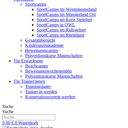
Sportcamps
SportCamps im Westmünsterland
SportCamps im Münsterland Ost
SportCamps im Kreis Steinfurt
SportCamps in OWL
SportCamps im Ruhrgebiet
SportCamps im Rheinland
Gesamtübersicht
Kindersportakademie
Bewegungscamps
Präventionskurse Mannschaften
Für Erwachsene
Beachcamps
Bewegungswochenenden
Präventionskurse Mannschaften
Für Trainer:innen
Trainingslager
Trainer:in werden
Kooperationsverein werden
Suche
Suche
0,00
€
0
Warenkorb