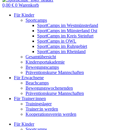
0,00
€
0
Warenkorb
Für Kinder
Sportcamps
SportCamps im Westmünsterland
SportCamps im Münsterland Ost
SportCamps im Kreis Steinfurt
SportCamps in OWL
SportCamps im Ruhrgebiet
SportCamps im Rheinland
Gesamtübersicht
Kindersportakademie
Bewegungscamps
Präventionskurse Mannschaften
Für Erwachsene
Beachcamps
Bewegungswochenenden
Präventionskurse Mannschaften
Für Trainer:innen
Trainingslager
Trainer:in werden
Kooperationsverein werden
Für Kinder
Sportcamps