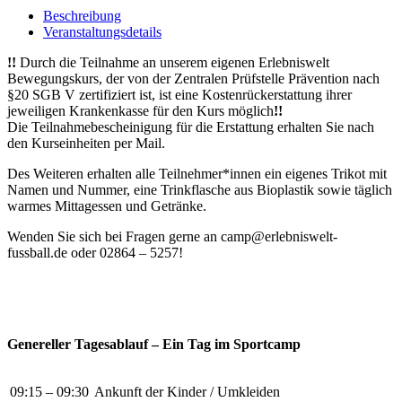
SpVg
Beschreibung
(26.10.
Veranstaltungsdetails
-
29.10.2026)
!!
Durch die Teilnahme an unserem eigenen Erlebniswelt
Menge
Bewegungskurs, der von der Zentralen Prüfstelle Prävention nach
§20 SGB V zertifiziert ist, ist eine Kostenrückerstattung ihrer
jeweiligen Krankenkasse für den Kurs möglich
!!
Die Teilnahmebescheinigung für die Erstattung erhalten Sie nach
den Kurseinheiten per Mail.
Des Weiteren erhalten alle Teilnehmer*innen ein eigenes Trikot mit
Namen und Nummer, eine Trinkflasche aus Bioplastik sowie täglich
warmes Mittagessen und Getränke.
Wenden Sie sich bei Fragen gerne an camp@erlebniswelt-
fussball.de oder 02864 – 5257!
Genereller Tagesablauf – Ein Tag im Sportcamp
09:15 – 09:30
Ankunft der Kinder / Umkleiden